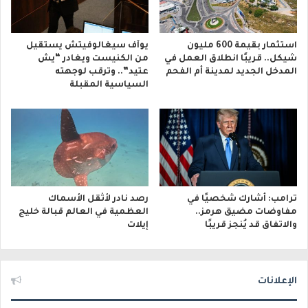
استثمار بقيمة 600 مليون
يوآف سيغالوفيتش يستقيل
شيكل.. قريبًا انطلاق العمل في
من الكنيست ويغادر “يش
المدخل الجديد لمدينة أم الفحم
عتيد”.. وترقب لوجهته
السياسية المقبلة
ترامب: أشارك شخصيًا في
رصد نادر لأثقل الأسماك
مفاوضات مضيق هرمز..
العظمية في العالم قبالة خليج
والاتفاق قد يُنجز قريبًا
إيلات
الإعلانات