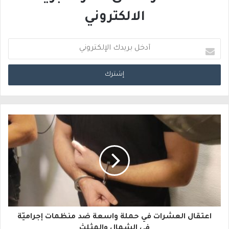
الالكتروني
أ
د
خ
ل
ب
ر
ي
د
ك
ا
اعتقال العشرات في حملة واسعة ضد منظمات إجراميّة
ل
في الشمال والمثلث