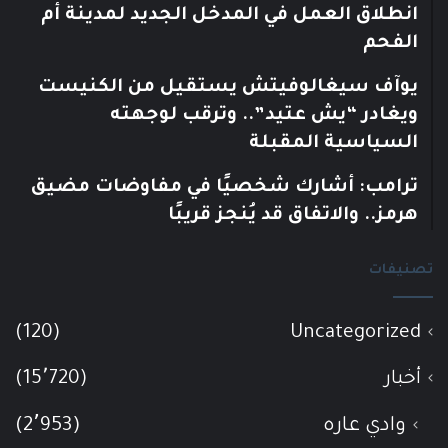
انطلاق العمل في المدخل الجديد لمدينة أم
الفحم
يوآف سيغالوفيتش يستقيل من الكنيست
ويغادر “يش عتيد”.. وترقب لوجهته
السياسية المقبلة
ترامب: أشارك شخصيًا في مفاوضات مضيق
هرمز.. والاتفاق قد يُنجز قريبًا
تصنيفات
(120)
Uncategorized
أخبار
(15٬720)
وادي عاره
(2٬953)