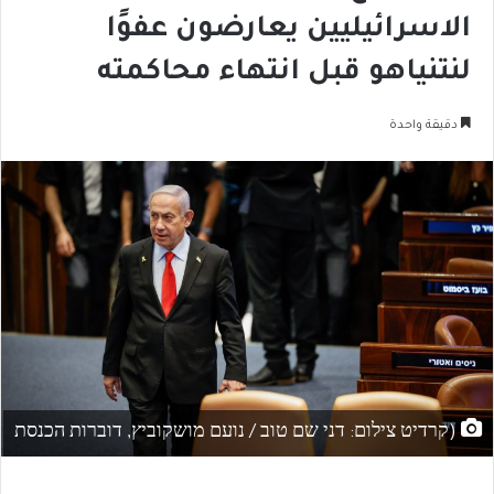
الاسرائيليين يعارضون عفوًا
لنتنياهو قبل انتهاء محاكمته
دقيقة واحدة
(קרדיט צילום: דני שם טוב / נועם מושקוביץ, דוברות הכנסת