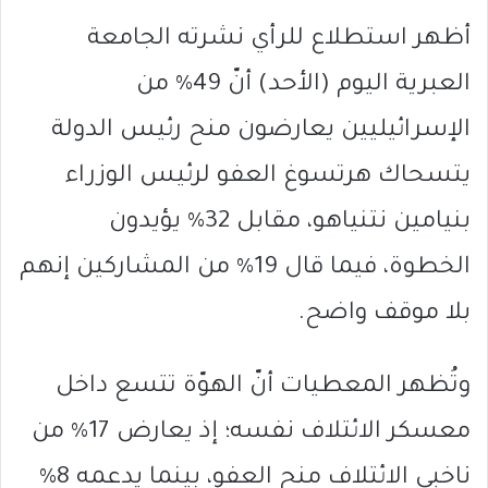
أظهر استطلاع للرأي نشرته الجامعة
العبرية اليوم (الأحد) أنّ 49% من
الإسرائيليين يعارضون منح رئيس الدولة
يتسحاك هرتسوغ العفو لرئيس الوزراء
بنيامين نتنياهو، مقابل 32% يؤيدون
الخطوة، فيما قال 19% من المشاركين إنهم
بلا موقف واضح.
وتُظهر المعطيات أنّ الهوّة تتسع داخل
معسكر الائتلاف نفسه؛ إذ يعارض 17% من
ناخبي الائتلاف منح العفو، بينما يدعمه 8%