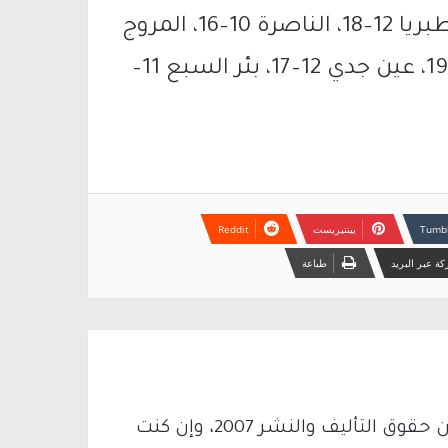
القدس 7–14، تل أبيب 12–19، حيفا 13–17، طبريا 12–18، الناصرة 10–16، المروج
11–18، بيسان 11–18، اللد 11–18، أشدود 12–19، عين جدي 12–17، بئر السبع 11–
بينتيريست
ة عبر البريد
طباعة
يتم الاستخدام المواد وفقًا للمادة 27 أ من قانون حقوق التأليف والنشر 2007، وإن كنت