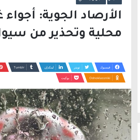
الأرصاد الجوية: أجواء غ
محلية وتحذير من سيو
فيسبوك
تويتر
لينكدإن
Odnoklassniki
بوكيت