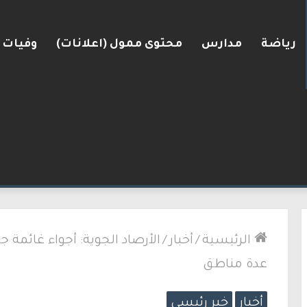
رياضة
مدارس
محتوى ممول (اعلانات)
وفيات
لكنيست ويغادر “يش عتيد”.. وترقب لوجهته السياسية
الرئيسية
/
أخبار
/
الأرصاد الجوية: أجواء غائمة 
عدة مناطق
أخبار
خبر رئيسي