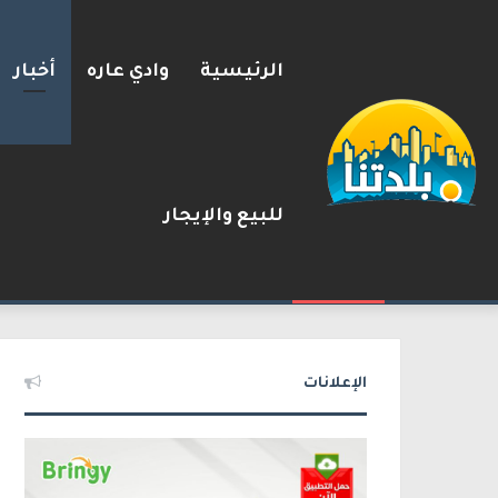
الرئيسية
وادي عاره
أخبار
للبيع والإيجار
يوآف سيغالوفيتش يستقيل من ا
2026-08-07
شريط الأخبار
الإعلانات