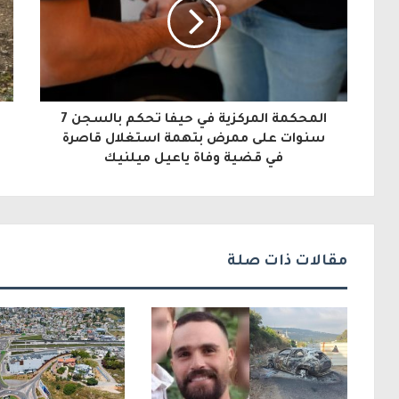
د
ك
ا
ل
المحكمة المركزية في حيفا تحكم بالسجن 7
إ
سنوات على ممرض بتهمة استغلال قاصرة
في قضية وفاة ياعيل ميلنيك
ل
ك
ت
ر
مقالات ذات صلة
و
ن
ي