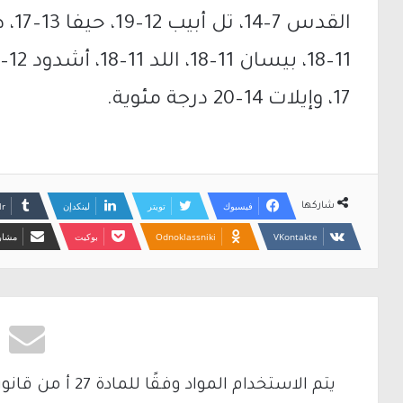
17، وإيلات 14–20 درجة مئوية.
فيسبوك
تويتر
لينكدإن
شاركها
Odnoklassniki
بوكيت
مشارك