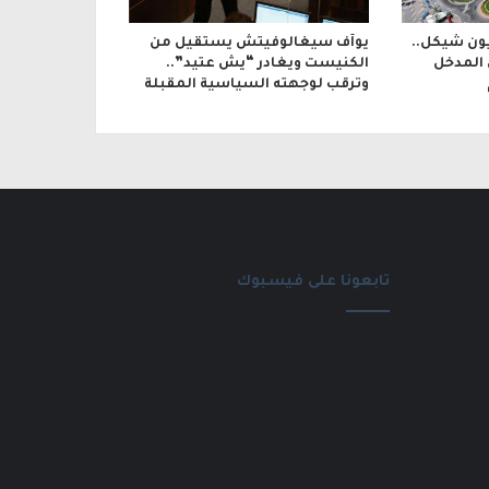
بقيمة 600 مليون شيكل..
يوآف سيغالوفيتش يستقيل من
 المدخل
الكنيست ويغادر “يش عتيد”..
وترقب لوجهته السياسية المقبلة
تابعونا على فيسبوك