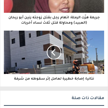
ك
ا
جريمة هزّت الرملة: اتهام رجل بقتل زوجته رنين أبو ريحان
ل
(العبيد) ومحاولة قتل ثلاث نساء أخريات
إ
ل
ك
ت
ر
و
نتانيا: إصابة خطيرة لعامل إثر سقوطه من شرفة
ن
ي
مقالات ذات صلة