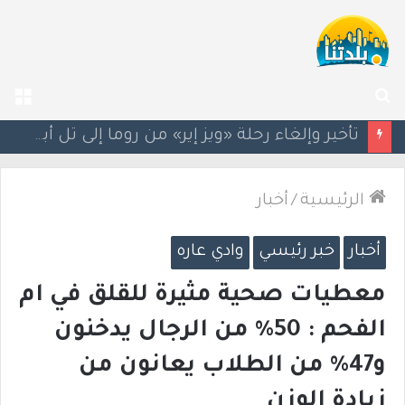
بحث
الق
عن
سيغالوفيتش يستقيل من الكنيست.. وتقارير عن اتصالات مع القائمة العربية الموحدة
الرئيسية
/
أخبار
أخبار
خبر رئيسي
وادي عاره
معطيات صحية مثيرة للقلق في ام
الفحم : 50% من الرجال يدخنون
و47% من الطلاب يعانون من
زيادة الوزن