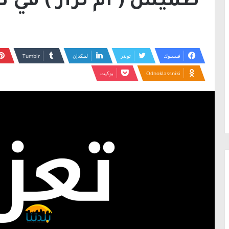
طميش ( أم نزار ) في ذم
فيسبوك
تويتر
لينكدإن
Odnoklassniki
بوكيت