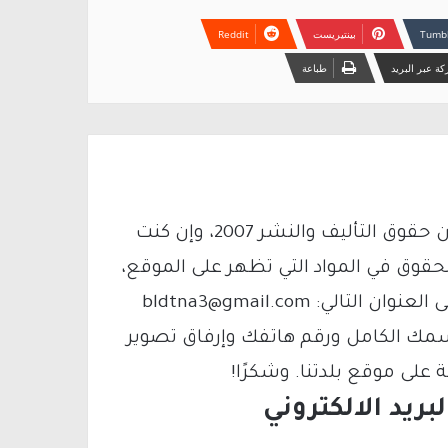
بينتيريست
ة عبر البريد
طباعة
يتم الاستخدام المواد وفقًا للمادة 27 أ من قانون حقوق التأليف والنشر 2007، وإن كنت
لحقوق في المواد التي تظهر على الموقع،
فيمكنك التواصل معنا عبر البريد الإلكتروني على العنوان التالي: bldtna3@gmail.com
سمك الكامل ورقم هاتفك وإرفاق تصوير
لى موقع بلدتنا. وشكرًا!
ريد الالكتروني