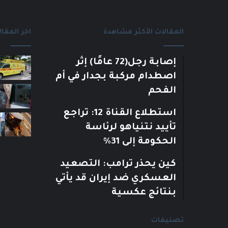
المقالات الأكثر مشاهدة
اخر المقال
إصابة رجل(72 عامًا) إثر
اصطدام مركبة بجدار في أم
الفحم
استطلاع القناة 12: تراجع
تأييد نتنياهو لرئاسة
الحكومة إلى 31%
كين يحذر ترامب: التصعيد
العسكري ضد إيران قد يأتي
بنتائج عكسية
تصنيفات