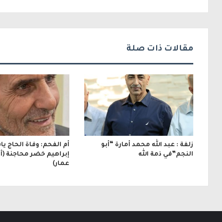
ك
ت
ر
مقالات ذات صلة
و
ن
ي
زلفة : عبد الله محمد أمارة “أبو
أم الفحم: وفاة الحاج ي
النجم”في ذمة الله
إبراهيم خضر محاجنة (أبو
عمار)