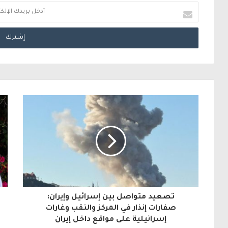
أ
د
خ
ل
ب
ر
ي
د
ك
ا
ل
تصعيد متواصل بين إسرائيل وإيران:
إ
صفارات إنذار في المركز والنقب وغارات
إسرائيلية على مواقع داخل إيران
ل