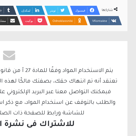
فيسبوك
تويتر
لينكدإن
شاركها
Odnoklassniki
بوكيت
مشارك
تعتقد أنه تم انتهاك حقك، بصفتك مالكًا لهذه ا
والطلب بالتوقف عن استخدام المواد، مع ذكر ا
للشاشة ورابط للصفحة ذات الصلة ع
للاشتراك فى نشرة الب