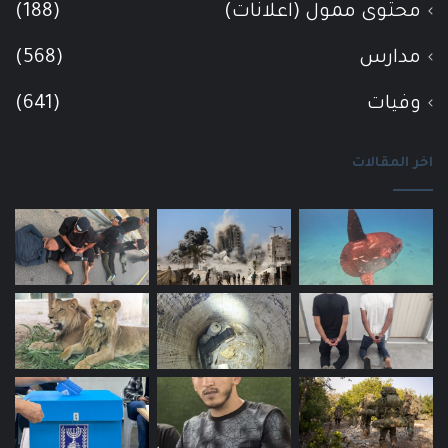
محتوى ممول (اعلانات)
(188)
مدارس
(568)
وفيات
(641)
اخر المقالات