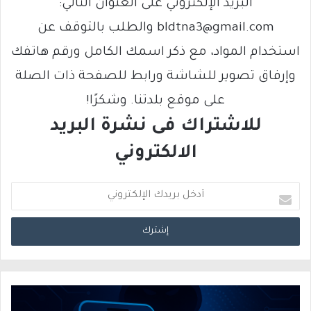
البريد الإلكتروني على العنوان التالي:
bldtna3@gmail.com والطلب بالتوقف عن
استخدام المواد، مع ذكر اسمك الكامل ورقم هاتفك
وإرفاق تصوير للشاشة ورابط للصفحة ذات الصلة
على موقع بلدتنا. وشكرًا!
للاشتراك فى نشرة البريد
الالكتروني
أ
د
خ
ل
ب