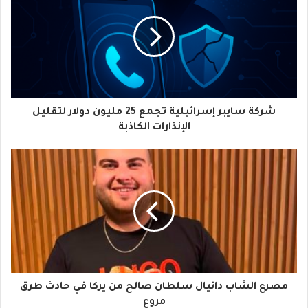
ر
ي
د
ك
ا
شركة سايبر إسرائيلية تجمع 25 مليون دولار لتقليل
ل
الإنذارات الكاذبة
إ
ل
ك
ت
ر
و
مصرع الشاب دانيال سلطان صالح من يركا في حادث طرق
ن
مروع