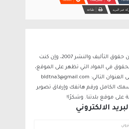
ة عبر البريد
طباعة
يتم الاستخدام المواد وفقًا للمادة 27 أ من قانون حقوق التأليف والنشر 2007، وإن كنت
لحقوق في المواد التي تظهر على الموقع،
فيمكنك التواصل معنا عبر البريد الإلكتروني على العنوان التالي: bldtna3@gmail.com
سمك الكامل ورقم هاتفك وإرفاق تصوير
لى موقع بلدتنا. وشكرًا!
ريد الالكتروني