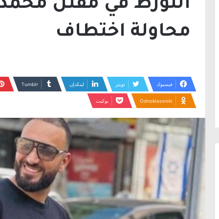
التورط في مقتل محمد 
محاولة اختطاف
فيسبوك
تويتر
لينكدإن
Odnoklassniki
بوكيت