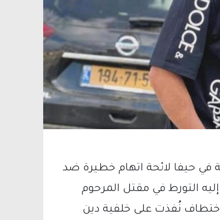
ية في حيفا لائحة اتهام خطيرة ضد
نسب إليه التورط في مقتل المرحوم
لال محاولة اختطاف نُفذت على خلفية دين