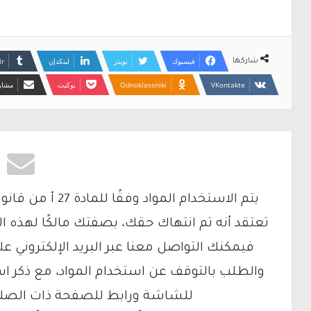
فيسبوك
تويتر
لينكدإن
شاركها
Odnoklassniki
بوكيت
مشارك
تعتقد أنه تم انتهاك حقك، بصفتك مالكًا لهذه ا
والطلب بالتوقف عن استخدام المواد، مع ذكر ا
للشاشة ورابط للصفحة ذات الصلة ع