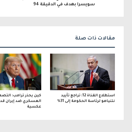
إ
سويسرا بهدف في الدقيقة 94
ل
ك
ت
مقالات ذات صلة
ر
و
ن
ي
استطلاع القناة 12: تراجع تأييد
كين يحذر ترامب: التصع
نتنياهو لرئاسة الحكومة إلى 31%
العسكري ضد إيران قد ي
عكسية