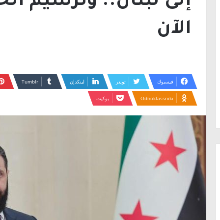
إلى لبنان.. وترسيم ال
الآن
فيسبوك
تويتر
لينكدإن
Odnoklassniki
بوكيت