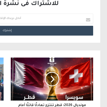
للاشتراك فى نشرة الب
أ
د
خ
ل
ب
ر
ي
د
ك
ا
ل
مونديال 2026: قطر تنتزع تعادلًا قاتلًا أمام