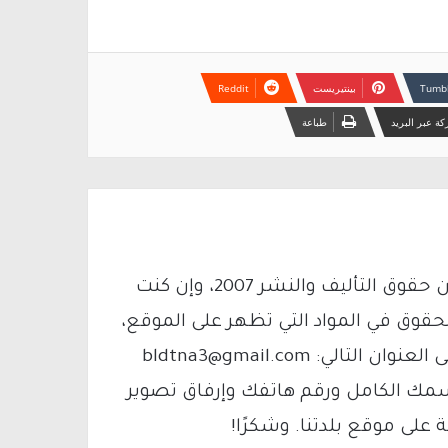
بينتيريست
ة عبر البريد
طباعة
يتم الاستخدام المواد وفقًا للمادة 27 أ من قانون حقوق التأليف والنشر 2007، وإن كنت
لحقوق في المواد التي تظهر على الموقع،
فيمكنك التواصل معنا عبر البريد الإلكتروني على العنوان التالي: bldtna3@gmail.com
سمك الكامل ورقم هاتفك وإرفاق تصوير
لى موقع بلدتنا. وشكرًا!