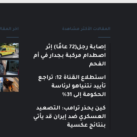
المقالات الأكثر مشاهدة
اخر المقال
إصابة رجل(72 عامًا) إثر
اصطدام مركبة بجدار في أم
الفحم
استطلاع القناة 12: تراجع
تأييد نتنياهو لرئاسة
الحكومة إلى 31%
كين يحذر ترامب: التصعيد
العسكري ضد إيران قد يأتي
بنتائج عكسية