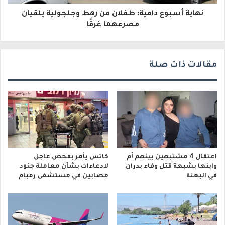
و
نهاية أسبوع دامية: طفلان من رهط وجلجولية يلقيان
مصرعهما غرقًا
ن
ي
مقالات ذات صلة
اعتقال 4 مشتبهين بينهم أم
كاتس يأمر بفحص عاجل
وابنها بشبهة قتل وفاء بدران
لادعاءات بشأن معاملة جنود
في البعنة
مصابين في مستشفى رمبام