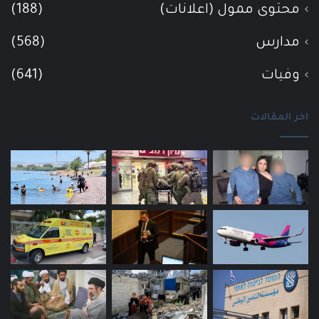
محتوى ممول (اعلانات)
(188)
مدارس
(568)
وفيات
(641)
اخر المقالات