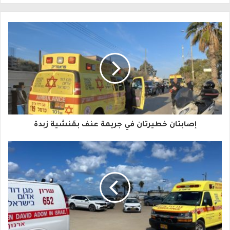
ل
ب
ر
ي
د
ك
ا
إصابتان خطيرتان في جريمة عنف بمَنشية زبدة
ل
إ
ل
ك
ت
ر