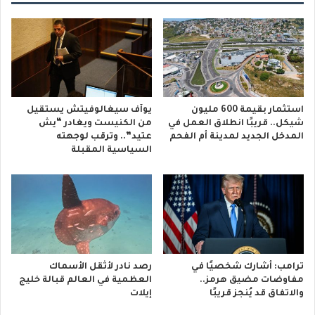
استثمار بقيمة 600 مليون
يوآف سيغالوفيتش يستقيل
شيكل.. قريبًا انطلاق العمل في
من الكنيست ويغادر “يش
المدخل الجديد لمدينة أم الفحم
عتيد”.. وترقب لوجهته
السياسية المقبلة
ترامب: أشارك شخصيًا في
رصد نادر لأثقل الأسماك
مفاوضات مضيق هرمز..
العظمية في العالم قبالة خليج
والاتفاق قد يُنجز قريبًا
إيلات