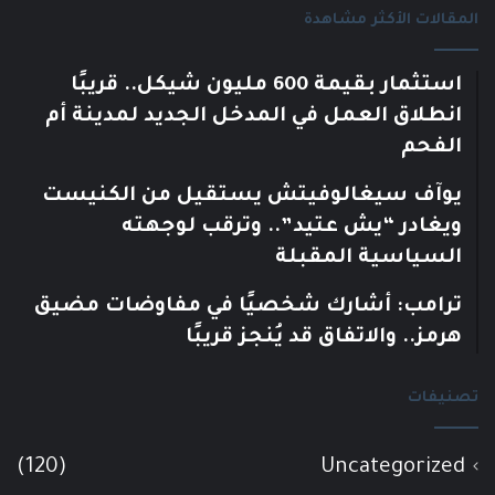
المقالات الأكثر مشاهدة
استثمار بقيمة 600 مليون شيكل.. قريبًا
انطلاق العمل في المدخل الجديد لمدينة أم
الفحم
يوآف سيغالوفيتش يستقيل من الكنيست
ويغادر “يش عتيد”.. وترقب لوجهته
السياسية المقبلة
ترامب: أشارك شخصيًا في مفاوضات مضيق
هرمز.. والاتفاق قد يُنجز قريبًا
تصنيفات
(120)
Uncategorized