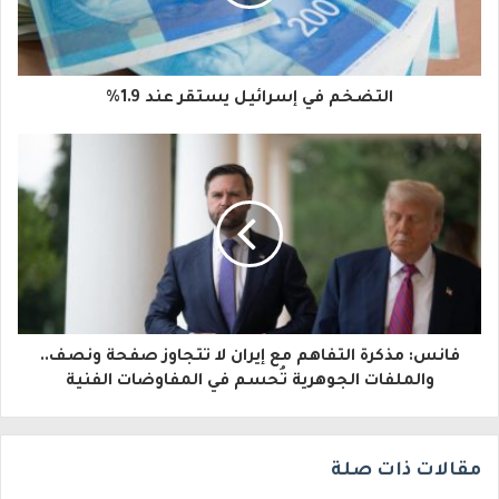
د
ك
ا
التضخم في إسرائيل يستقر عند 1.9%
ل
إ
ل
ك
ت
ر
و
فانس: مذكرة التفاهم مع إيران لا تتجاوز صفحة ونصف..
والملفات الجوهرية تُحسم في المفاوضات الفنية
ن
ي
مقالات ذات صلة