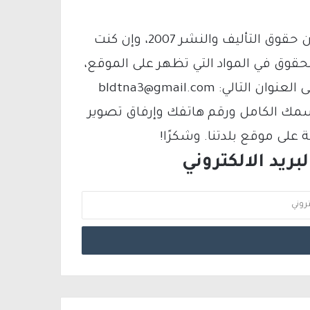
يتم الاستخدام المواد وفقًا للمادة 27 أ من قانون حقوق التأليف والنشر 2007، وإن كنت
لحقوق في المواد التي تظهر على الموقع،
فيمكنك التواصل معنا عبر البريد الإلكتروني على العنوان التالي: bldtna3@gmail.com
سمك الكامل ورقم هاتفك وإرفاق تصوير
لى موقع بلدتنا. وشكرًا!
ريد الالكتروني