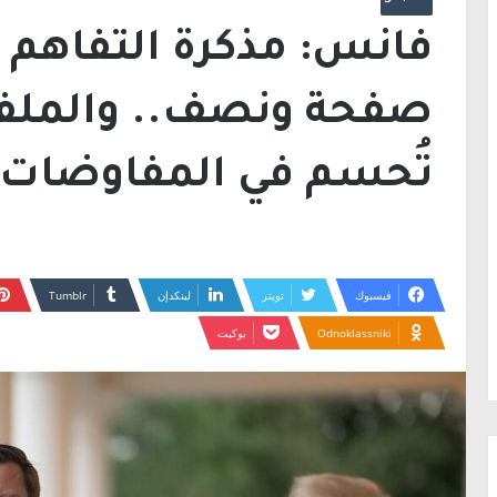
فانس: مذكرة التفاهم مع
صفحة ونصف.. والملفا
تُحسم في المفاوضات ا
فيسبوك
تويتر
لينكدإن
Odnoklassniki
بوكيت