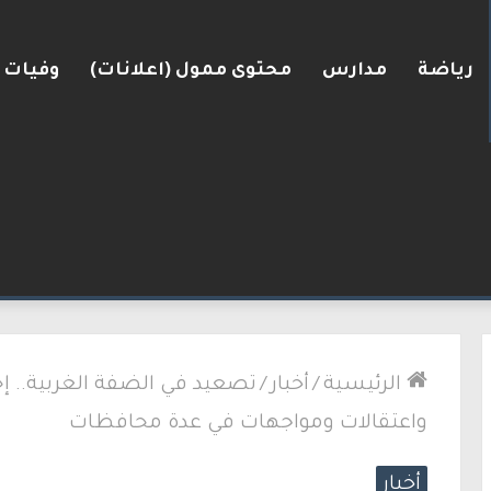
رياضة
مدارس
محتوى ممول (اعلانات)
وفيات
كري ضد إيران قد يأتي بنتائج عكسية
الرئيسية
/
أخبار
/
تصعيد في الضفة الغربية.. إ
واعتقالات ومواجهات في عدة محافظات
أخبار