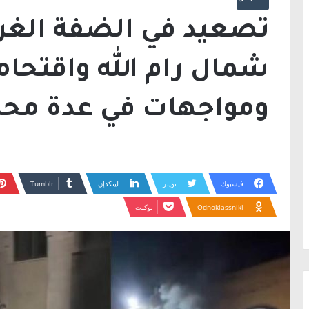
تصعيد في الضفة الغر
شمال رام الله واقتحام
ومواجهات في عدة مح
فيسبوك
تويتر
لينكدإن
Odnoklassniki
بوكيت