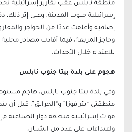
منطقة
نابلس
عقب تقارير إسرائيلية تح
إسرائيلية جنوب المدينة. وعلى إثر ذلك، 
إضافية وأغلقت عددًا من الحواجز والمفارق
وحاجز المربعة، فيما أفادت مصادر محلي
للاعتداء خلال الأحداث.
هجوم على بلدة بيتا جنوب نابلس
وفي
بلدة بيتا
جنوب نابلس، هاجم مستوطن
منطقتي “بئر قوزا” و”الحرايق”، قبل أن 
قوات إسرائيلية منطقة دوار الصناعية في
واعتداءات على عدد من الشبان.