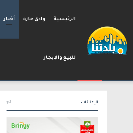
الرئيسية
وادي عاره
أخبار
للبيع والإيجار
كين يحذر ترامب: التصعيد العس
2026-08-08
شريط الأخبار
الإعلانات