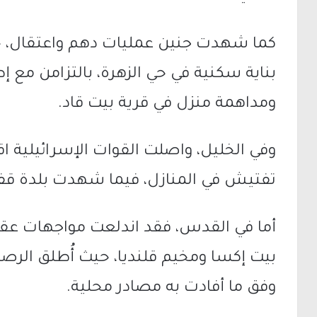
كما شهدت
جنين
عمليات دهم واعتقال، 
بناية سكنية في حي الزهرة، بالتزامن مع إ
ومداهمة منزل في
قرية بيت قاد
.
وفي
الخليل
، واصلت القوات الإسرائيلية ا
تفتيش في المنازل، فيما شهدت
بلدة قف
أما في
القدس
، فقد اندلعت مواجهات عقب
بيت إكسا
و
مخيم قلنديا
، حيث أُطلق الرص
وفق ما أفادت به مصادر محلية.