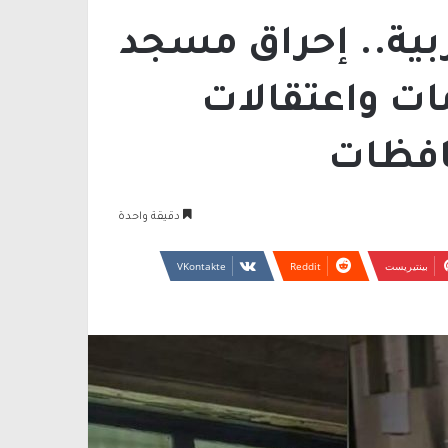
بية.. إحراق مسجد
ات واعتقالات
افظات
دقيقة واحدة
بينتيريست