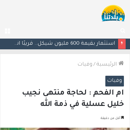
بحث
الق
عن
يوآف سيغالوفيتش يستقيل من الكنيست ويغادر “يش عتيد”.. وترقب لوجهته السياسية المقبلة
الرئيسية
/
وفيات
وفيات
ام الفحم : لحاجة منتهى نجيب
خليل عسلية في ذمة الله
أقل من دقيقة