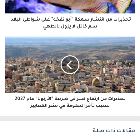
ك
ا
تحذيرات من انتشار سمكة "أبو نفخة" على شواطئ البلاد:
ل
سم قاتل لا يزول بالطهي
إ
ل
ك
ت
ر
و
تحذيرات من ارتفاع كبير في ضريبة "الأرنونا" عام 2027
ن
بسبب تأخر الحكومة في نشر المعايير
ي
مقالات ذات صلة