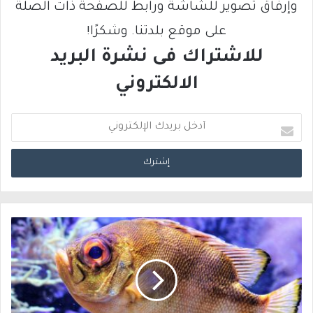
وإرفاق تصوير للشاشة ورابط للصفحة ذات الصلة
على موقع بلدتنا. وشكرًا!
للاشتراك فى نشرة البريد
الالكتروني
أ
د
خ
ل
ب
ر
ي
د