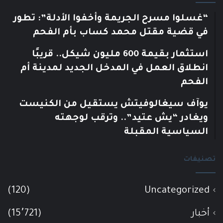
“غسلوا مسرح الجريمة وأخفوا الأدلة”: تطور
في قضية مقتل محمد كساب بأم الفحم
استثمار بقيمة 600 مليون شيكل.. قريبًا
انطلاق العمل في المدخل الجديد لمدينة أم
الفحم
يوآف سيغالوفيتش يستقيل من الكنيست
ويغادر “يش عتيد”.. وترقب لوجهته
السياسية المقبلة
تصنيفات
(120)
Uncategorized
أخبار
(15٬721)