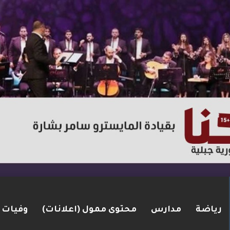
رياضة
مدارس
محتوى ممول (اعلانات)
وفيات
ت مضيق هرمز.. والاتفاق قد يُنجز قريبًا