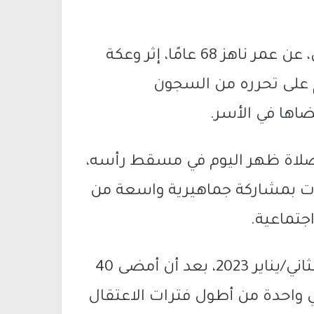
توفي فجر اليوم الأسير المحرر ماهر يونس، عن عمر ناهز 68 عامًا، إثر وعكة
 على تحرره من السجون
ضاها في الأسر.
د صلاة ظهر اليوم في مسقط رأسه،
ت بمشاركة جماهيرية واسعة من
جتماعية.
وكان ماهر يونس قد أُفرج عنه في كانون الثاني/يناير 2023، بعد أن أمضى 40
ي واحدة من أطول فترات الاعتقال