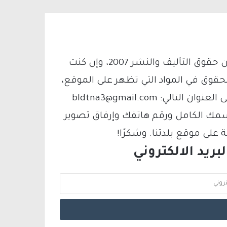
يتم الاستخدام المواد وفقًا للمادة 27 أ من قانون حقوق التأليف والنشر 2007، وإن كنت
لحقوق في المواد التي تظهر على الموقع،
فيمكنك التواصل معنا عبر البريد الإلكتروني على العنوان التالي: bldtna3@gmail.com
سمك الكامل ورقم هاتفك وإرفاق تصوير
لى موقع بلدتنا. وشكرًا!
ريد الالكتروني