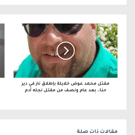
ل
ب
ر
ي
د
ك
ا
ل
مقتل محمد عوض خلايلة بإطلاق نار في دير
إ
حنا.. بعد عام ونصف من مقتل نجله آدم
ل
ك
ت
ر
مقالات ذات صلة