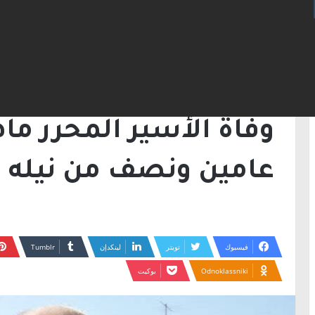
الرئيسية
/
أخبار
/
وفاة الأسير المحرر ماهر يون
أخبار
وادي عاره
وفاة الأسير المحرر ما
عامين ونصف من نيله ا
فيسبوك
تويتر
لينكدإن
Odnoklassniki
بوكيت