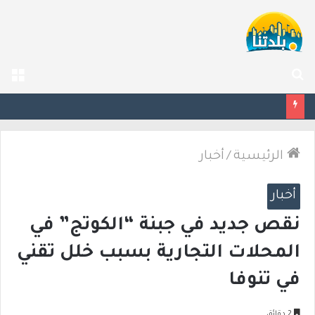
بحث
الق
عن
مصرع الفتى محمد جمعة القرناوي (17 عامًا) في حادث سير مروّع في عرعرة النقب
الرئيسية
/
أخبار
أخبار
نقص جديد في جبنة “الكوتج” في
المحلات التجارية بسبب خلل تقني
في تنوفا
2 دقائق