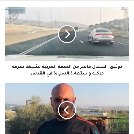
ب
ر
ي
د
ك
ا
توثيق : اعتقال قاصر من الضفة الغربية بشبهة سرقة
ل
مركبة واستعادة السيارة في القدس
إ
ل
ك
ت
ر