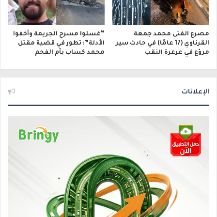
مصرع الفتى محمد جمعة
“غسلوا مسرح الجريمة وأخفوا
القرناوي (17 عامًا) في حادث سير
الأدلة”: تطور في قضية مقتل
مروّع في عرعرة النقب
محمد كساب بأم الفحم
الإعلانات