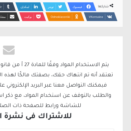
فيسبوك
تويتر
لينكدإن
شاركها
Odnoklassniki
بوكيت
مشارك
تعتقد أنه تم انتهاك حقك، بصفتك مالكًا لهذه ا
والطلب بالتوقف عن استخدام المواد، مع ذكر ا
للشاشة ورابط للصفحة ذات الصلة ع
للاشتراك فى نشرة الب