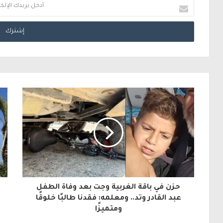
أ
د
خ
ل
ب
ر
ي
د
ك
ا
ل
حزن في باقة الغربية وجت بعد وفاة الطفل
إ
عبد القادر وتد.. ومعلمه: فقدنا طالبًا خلوقًا
ومتميزًا
ل