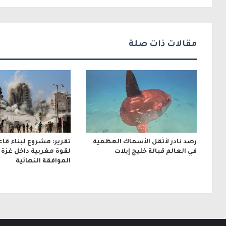
ك
ت
ر
مقالات ذات صلة
و
ن
ي
رصد نادر لأثقل الأسماك العظمية
تقرير: مشروع لبناء قا
في العالم قبالة خليج إيلات
لقوة مغربية داخل غزة ب
الموافقة النهائية