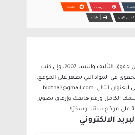
بينتيريست
ة عبر البريد
طباعة
يتم الاستخدام المواد وفقًا للمادة 27 أ من قانون حقوق التأليف والنشر 2007، وإن كنت
لحقوق في المواد التي تظهر على الموقع،
فيمكنك التواصل معنا عبر البريد الإلكتروني على العنوان التالي: bldtna3@gmail.com
سمك الكامل ورقم هاتفك وإرفاق تصوير
لى موقع بلدتنا. وشكرًا!
ريد الالكتروني