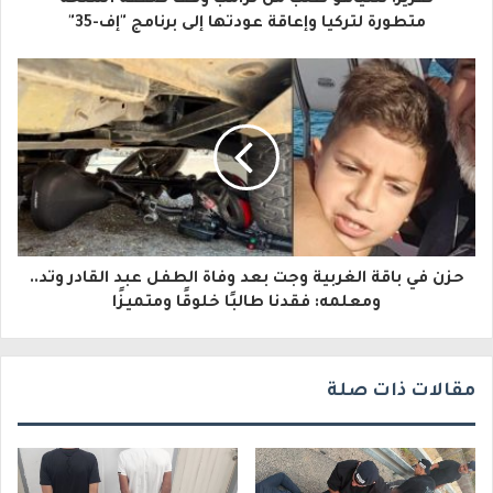
ل
متطورة لتركيا وإعاقة عودتها إلى برنامج "إف-35"
إ
ل
ك
ت
ر
و
حزن في باقة الغربية وجت بعد وفاة الطفل عبد القادر وتد..
ن
ومعلمه: فقدنا طالبًا خلوقًا ومتميزًا
ي
مقالات ذات صلة