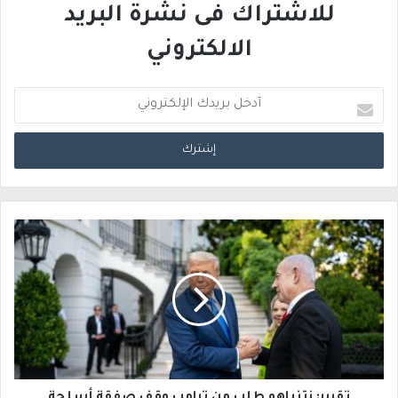
للاشتراك فى نشرة البريد
الالكتروني
أ
د
خ
ل
ب
ر
ي
د
ك
ا
تقرير: نتنياهو طلب من ترامب وقف صفقة أسلحة