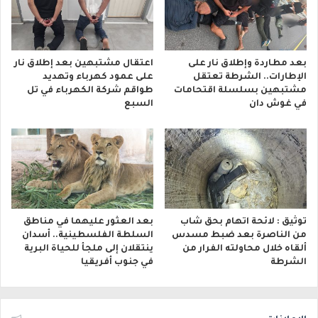
بعد مطاردة وإطلاق نار على
اعتقال مشتبهين بعد إطلاق نار
الإطارات.. الشرطة تعتقل
على عمود كهرباء وتهديد
مشتبهين بسلسلة اقتحامات
طواقم شركة الكهرباء في تل
في غوش دان
السبع
توثيق : لائحة اتهام بحق شاب
بعد العثور عليهما في مناطق
من الناصرة بعد ضبط مسدس
السلطة الفلسطينية.. أسدان
ألقاه خلال محاولته الفرار من
ينتقلان إلى ملجأ للحياة البرية
الشرطة
في جنوب أفريقيا