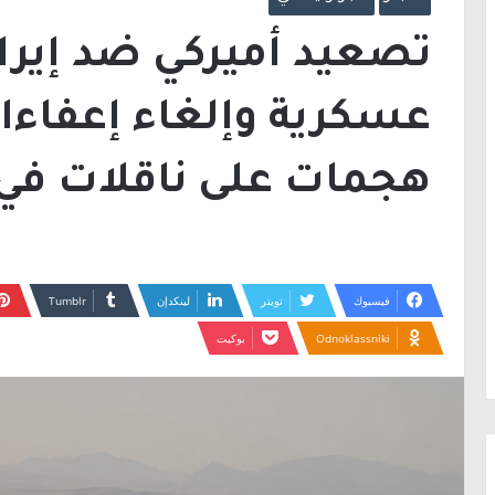
تصعيد أميركي ضد إيرا
عسكرية وإلغاء إعفاءا
هجمات على ناقلات في
فيسبوك
تويتر
لينكدإن
Odnoklassniki
بوكيت