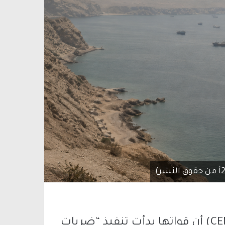
أعلنت القيادة المركزية الأميركية (CENTCOM) أن قواتها بدأت تنفيذ “ضربات