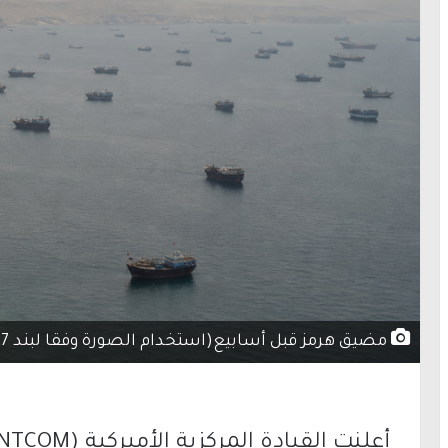
مضيق هرمز قبل أسابيع(استخدام الصورة وفقا لبند 27أ من حقوق النشر)