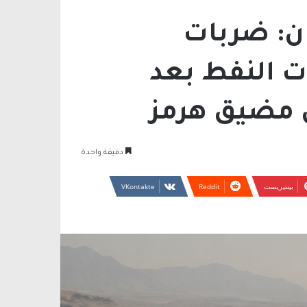
ن: ضربات
ت النفط بعد
 مضيق هرمز
دقيقة واحدة
بينتيريست