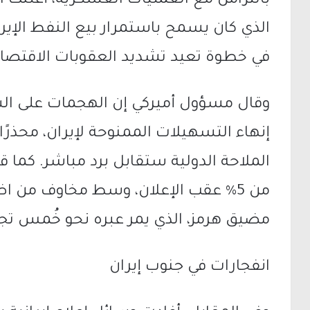
بالتزامن مع العمليات العسكرية، أعلنت ال
الذي كان يسمح باستمرار بيع النفط الإير
في خطوة تعيد تشديد العقوبات الاقتصا
وقال مسؤول أميركي إن الهجمات على ال
إنهاء التسهيلات الممنوحة لإيران، محذرًا
الملاحة الدولية ستقابل برد مباشر. كما ق
من 5% عقب الإعلان، وسط مخاوف من ا
مضيق هرمز، الذي يمر عبره نحو خُمس تجار
انفجارات في جنوب إيران