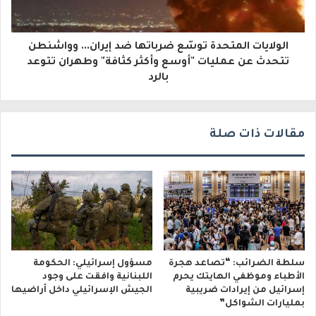
ر
و
الولايات المتحدة توسّع ضرباتها ضد إيران... وواشنطن
ن
تتحدث عن عمليات "أوسع وأكثر كثافة" وطهران تتوعد
ي
بالرد
مقالات ذات صلة
سلطة الضرائب: “تصاعد هجرة
مسؤول إسرائيلي: الحكومة
الأطباء وموظفي الهايتك يحرم
اللبنانية وافقت على وجود
إسرائيل من إيرادات ضريبية
الجيش الإسرائيلي داخل أراضيها
بمليارات الشواكل”