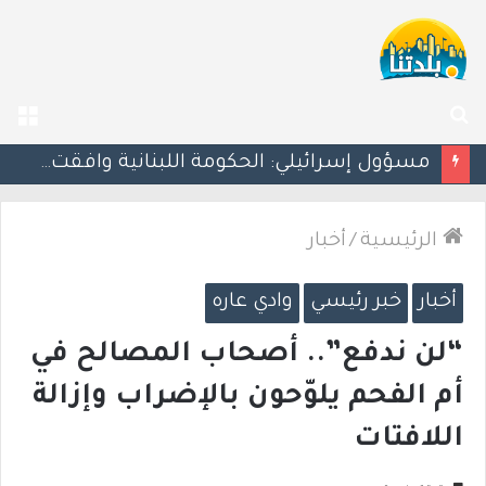
بحث
الق
عن
بزشكيان يلوّح بالاستقالة للضغط نحو اتفاق مع واشنطن
الرئيسية
/
أخبار
أخبار
خبر رئيسي
وادي عاره
“لن ندفع”.. أصحاب المصالح في
أم الفحم يلوّحون بالإضراب وإزالة
اللافتات