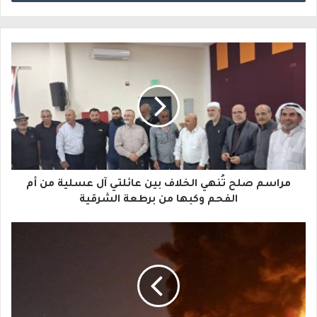
ل
ب
ر
ي
د
ك
ا
مراسم صلح تُنهي الخلاف بين عائلتي آل عسلية من أم
ل
الفحم وكبها من برطعة الشرقية
إ
ل
ك
ت