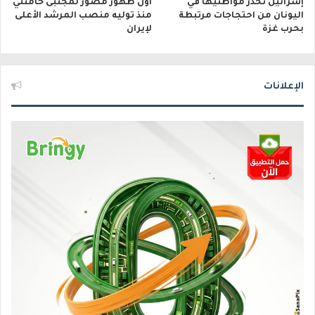
إسرائيل تحذر مواطنيها في
أول ظهور مصوّر لمجتبى خامنئي
اليونان من احتجاجات مرتبطة
منذ توليه منصب المرشد الأعلى
بحرب غزة
لإيران
الإعلانات