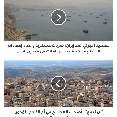
ر
ي
د
ك
ا
تصعيد أميركي ضد إيران: ضربات عسكرية وإلغاء إعفاءات
ل
النفط بعد هجمات على ناقلات في مضيق هرمز
إ
ل
ك
ت
ر
و
"لن ندفع".. أصحاب المصالح في أم الفحم يلوّحون
ن