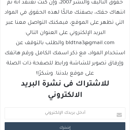
حقوق التأليف والنشر 2007، وإن كنت تعتقد أنه تم
انتهاك حقك، بصفتك مالكًا لهذه الحقوق في المواد
التي تظهر على الموقع، فيمكنك التواصل معنا عبر
البريد الإلكتروني على العنوان التالي:
bldtna3@gmail.com والطلب بالتوقف عن
استخدام المواد، مع ذكر اسمك الكامل ورقم هاتفك
وإرفاق تصوير للشاشة ورابط للصفحة ذات الصلة
على موقع بلدتنا. وشكرًا!
للاشتراك فى نشرة البريد
الالكتروني
أ
د