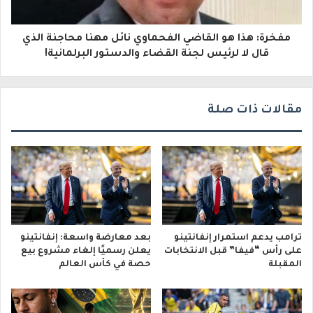
ر
و
مفخرة: هذا هو القاضي الفحماوي نائل مهنا محاجنة الذي
قال لا لرئيس لجنة القضاء والدستور البرلمانية!
ن
ي
مقالات ذات صلة
ترامب يدعم استمرار إنفانتينو
بعد معارضة واسعة: إنفانتينو
على رأس “فيفا” قبل الانتخابات
يعلن رسميًا إلغاء مشروع بيع
المقبلة
حصة في كأس العالم