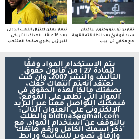
تقارير: تورينو وجنوى يراقبان
نيمار يعلن اعتزال اللعب الدولي
سيد أبو فرخ بعد انطلاقته القوية
بعد 16 عامًا.. الهداف التاريخي
مع مكابي تل أبيب
للبرازيل يطوي صفحة المنتخب
يتم الاستخدام المواد وفقًا
للمادة 27 أ من قانون حقوق
التأليف والنشر 2007، وإن كنت
تعتقد أنه تم انتهاك حقك،
بصفتك مالكًا لهذه الحقوق في
المواد التي تظهر على الموقع،
فيمكنك التواصل معنا عبر البريد
الإلكتروني على العنوان التالي:
bldtna3@gmail.com والطلب
بالتوقف عن استخدام المواد، مع
ذكر اسمك الكامل ورقم هاتفك
وإرفاق تصوير للشاشة ورابط