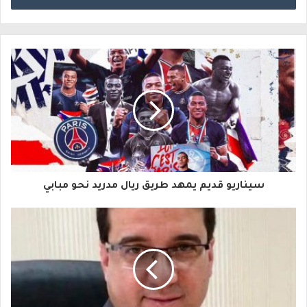
خ
ل
ب
ر
ي
د
ك
ا
سيناريو قديم يمهد طريق ريال مدريد نحو مبابي
ل
إ
ل
ك
ت