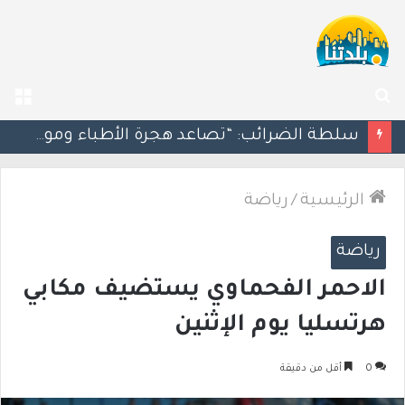
بحث
الق
عن
مسؤول إسرائيلي: الحكومة اللبنانية وافقت على وجود الجيش الإسرائيلي داخل أراضيها
الرئيسية
/
رياضة
رياضة
الاحمر الفحماوي يستضيف مكابي
هرتسليا يوم الإثنين
0
أقل من دقيقة