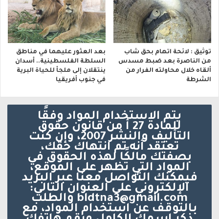
توثيق : لائحة اتهام بحق شاب
بعد العثور عليهما في مناطق
من الناصرة بعد ضبط مسدس
السلطة الفلسطينية.. أسدان
ألقاه خلال محاولته الفرار من
ينتقلان إلى ملجأ للحياة البرية
الشرطة
في جنوب أفريقيا
يتم الاستخدام المواد وفقًا
للمادة 27 أ من قانون حقوق
التأليف والنشر 2007، وإن كنت
تعتقد أنه تم انتهاك حقك،
بصفتك مالكًا لهذه الحقوق في
المواد التي تظهر على الموقع،
فيمكنك التواصل معنا عبر البريد
الإلكتروني على العنوان التالي:
bldtna3@gmail.com والطلب
بالتوقف عن استخدام المواد، مع