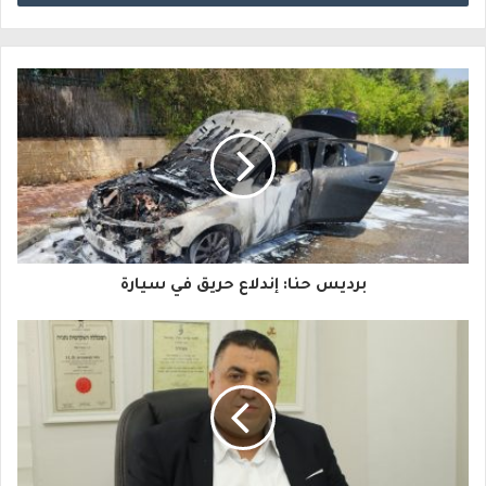
خ
ل
ب
ر
ي
د
ك
ا
برديس حنا: إندلاع حريق في سيارة
ل
إ
ل
ك
ت