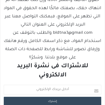
حقوق التأليف والنشر 2007، وإن كنت تعتقد أنه تم
انتهاك حقك، بصفتك مالكًا لهذه الحقوق في المواد
التي تظهر على الموقع، فيمكنك التواصل معنا عبر
البريد الإلكتروني على العنوان التالي:
bldtna3@gmail.com والطلب بالتوقف عن
استخدام المواد، مع ذكر اسمك الكامل ورقم هاتفك
وإرفاق تصوير للشاشة ورابط للصفحة ذات الصلة
على موقع بلدتنا. وشكرًا!
للاشتراك فى نشرة البريد
الالكتروني
أ
د