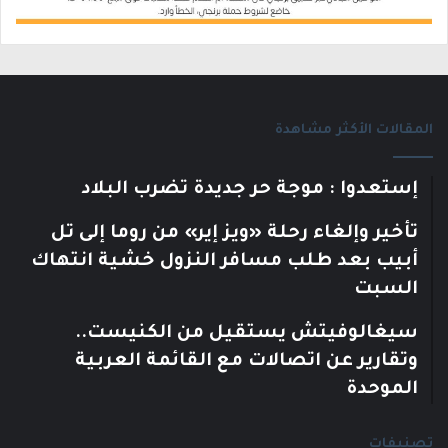
المقالات الأكثر مشاهدة
إستعدوا : موجة حر جديدة تضرب البلاد
تأخير وإلغاء رحلة «ويز إير» من روما إلى تل
أبيب بعد طلب مسافر النزول خشية انتهاك
السبت
سيغالوفيتش يستقيل من الكنيست..
وتقارير عن اتصالات مع القائمة العربية
الموحدة
تصنيفات