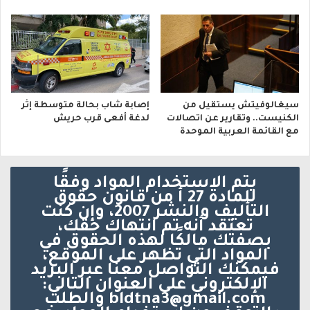
سيغالوفيتش يستقيل من
إصابة شاب بحالة متوسطة إثر
الكنيست.. وتقارير عن اتصالات
لدغة أفعى قرب حريش
مع القائمة العربية الموحدة
يتم الاستخدام المواد وفقًا
للمادة 27 أ من قانون حقوق
التأليف والنشر 2007، وإن كنت
تعتقد أنه تم انتهاك حقك،
بصفتك مالكًا لهذه الحقوق في
المواد التي تظهر على الموقع،
فيمكنك التواصل معنا عبر البريد
الإلكتروني على العنوان التالي:
bldtna3@gmail.com والطلب