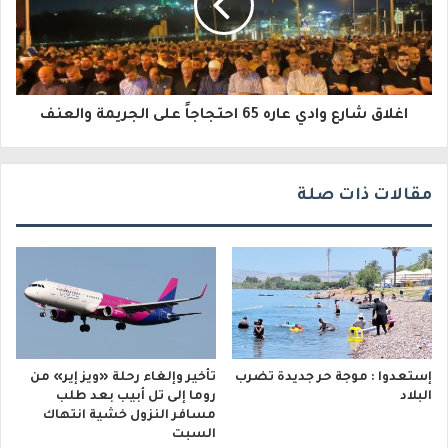
ك
ت
ر
و
اغلاق شارع وادي عاره 65 احتجاجاً على الجريمة والعنف
ن
ي
مقالات ذات صلة
إستعدوا : موجة حر جديدة تضرب
تأخير وإلغاء رحلة «ويز إير» من
البلاد
روما إلى تل أبيب بعد طلب
مسافر النزول خشية انتهاك
السبت