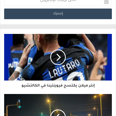
د
خ
ل
ب
ر
ي
د
ك
ا
إنتر ميلان يكتسح فيورنتينا في الكالتشيو
ل
إ
ل