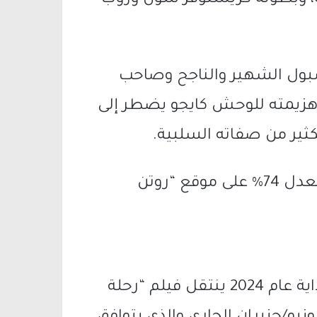
لة، وبطولة كريستوفر شون وروب
سبول الشهير والناجح وصاحب
هزيمته للوحش كايجو يضطر إلى
كثير من صفاته السلبية.
الفيلم يصلح للمشاهدة العائلية وحقق معدل 74% على موقع “روتن
بعد صدوره في دور العرض السينمائية بداية عام 2024 ينتقل فيلم “رحلة