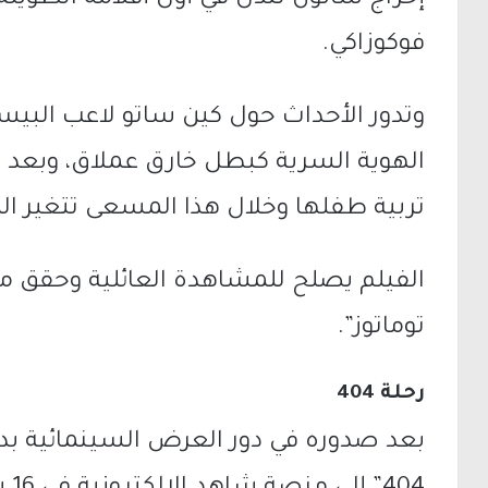
إخراج شانون تندل في أول أفلامه الطوي
فوكوزاكي.
وتدور الأحداث حول كين ساتو لاعب البي
الهوية السرية كبطل خارق عملاق، وبعد 
تربية طفلها وخلال هذا المسعى تتغير ال
توماتوز”.
رحلة 404