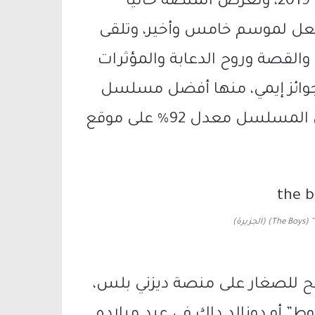
وعُرض الموسم الأول من المسلسل عام 2019، وتعرض المنصة حاليا
لفعل لموسم خامس وأخير، وتلقى
والقصة وروح الدعابة والمؤثرات
صرية وأداء الممثلين، وتم ترشيحه لـ8 جوائز إيمي، منها أفضل مسلسل
درامي عام 2021، وحقق الموسم الرابع من المسلسل معدل 92% على موقع
رة)
ح للصغار على منصة ديزني بلس،