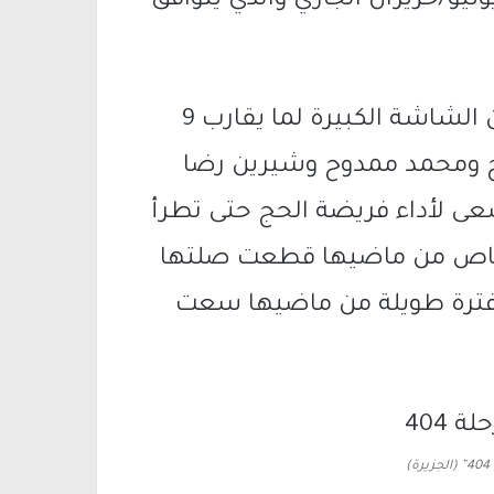
” إلى منصة شاهد الإلكترونية في 16 يونيو/حزيران الجاري والذي يتوافق
وقد أخرج الفيلم هاني خليفة بعد غياب عن الشاشة الكبيرة لما يقارب 9
ج ومحمد ممدوح وشيرين رضا
سعى لأداء فريضة الحج حتى تطرأ
خاص من ماضيها قطعت صلتها
وفترة طويلة من ماضيها سعت
)