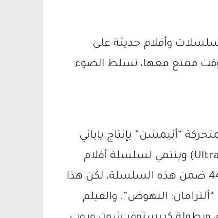
مسلسلات وأفلام حديثة على
وقت ممتع معها، نسلط الضوء
تحركة “أنيمشن” بإنتاج ياباني
أميركي “ألترامان: النهوض” (Ultraman: Rising) وينتمي لسلسلة أفلام
يابانية بذات الاسم، بل يُعتبر العمل رقم 44 ضمن هذه السلسلة، لكن هذا
ألترامان: النهوض”. والفيلم