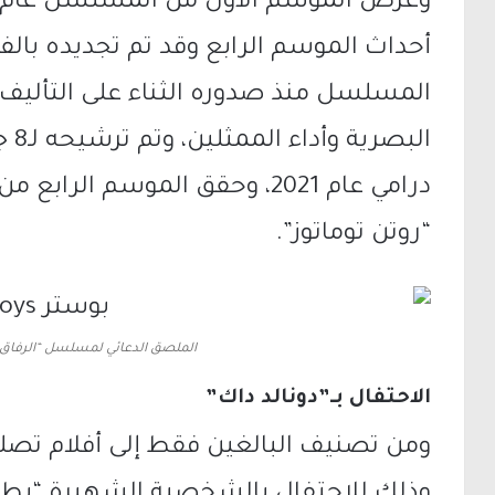
أحداث الموسم الرابع وقد تم تجديده با
المسلسل منذ صدوره الثناء على التأليف 
الب
“روتن توماتوز”.
الملصق الدعائي لمسلسل “الرفاق” (The Boys) (الجزي
الاحتفال بـ”دونالد داك”
ومن تصنيف البالغين فقط إلى أفلام تصل