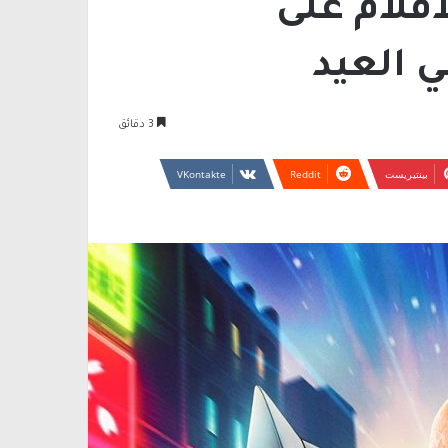
فلام على
ي العيد
3 دقائق
بينتيريست