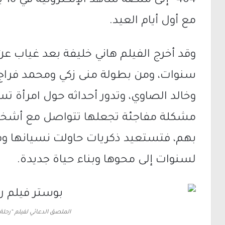
404
مع أول أيام العيد.
سنوات، ومن بطولة منى زكي ومحمد فرا
وخالد الصاوي، وتدور أحداثه حول امرأة ت
مشكلة مفاجئة تجعلها تتواصل مع أش
بهم، فتستعيد ذكريات حاولت نسيانها 
لسنوات إلى محوها وبناء حياة جديدة.
الملصق الدعائي لفيلم “رحلة 404” (الجزيرة