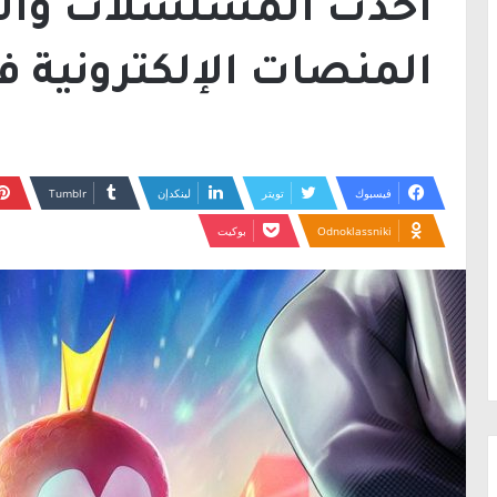
أحدث المسلسلات والأ
المنصات الإلكترونية ف
فيسبوك
تويتر
لينكدإن
Odnoklassniki
بوكيت