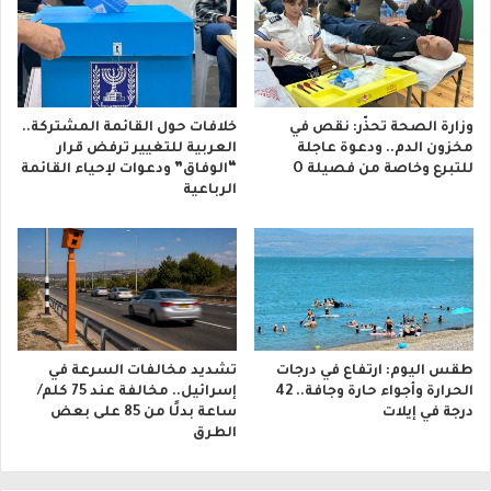
وزارة الصحة تحذّر: نقص في
خلافات حول القائمة المشتركة..
مخزون الدم.. ودعوة عاجلة
العربية للتغيير ترفض قرار
للتبرع وخاصة من فصيلة O
“الوفاق” ودعوات لإحياء القائمة
الرباعية
طقس اليوم: ارتفاع في درجات
تشديد مخالفات السرعة في
الحرارة وأجواء حارة وجافة.. 42
إسرائيل.. مخالفة عند 75 كلم/
درجة في إيلات
ساعة بدلًا من 85 على بعض
الطرق