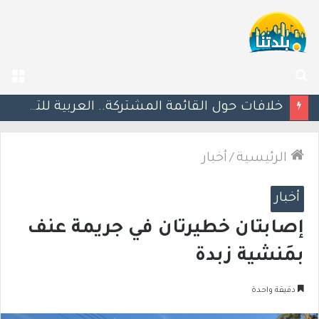
بحث
الق
عن
طقس اليوم: ارتفاع في درجات الحرارة وأجواء حارة وجافة.. 42 درجة في إيلات
الرئيسية
/
أخبار
أخبار
إصابتان خطيرتان في جريمة عنف
بمَنشية زبدة
دقيقة واحدة