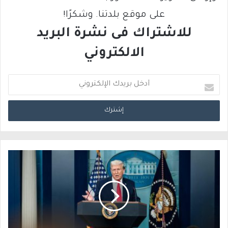
على موقع بلدتنا. وشكرًا!
للاشتراك فى نشرة البريد
الالكتروني
أ
د
خ
ل
ب
ر
ي
د
ك