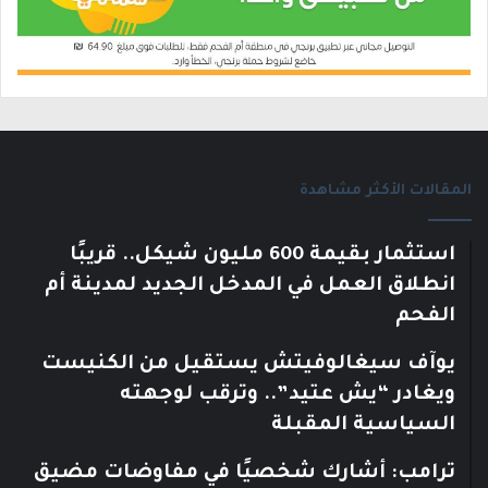
المقالات الأكثر مشاهدة
استثمار بقيمة 600 مليون شيكل.. قريبًا
انطلاق العمل في المدخل الجديد لمدينة أم
الفحم
يوآف سيغالوفيتش يستقيل من الكنيست
ويغادر “يش عتيد”.. وترقب لوجهته
السياسية المقبلة
ترامب: أشارك شخصيًا في مفاوضات مضيق