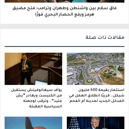
و
فاق سلام بين واشنطن وطهران وترامب: فتح مضيق
ن
هرمز ورفع الحصار البحري فورًا
ي
مقالات ذات صلة
استثمار بقيمة 600 مليون
يوآف سيغالوفيتش يستقيل
شيكل.. قريبًا انطلاق العمل في
من الكنيست ويغادر “يش
المدخل الجديد لمدينة أم الفحم
عتيد”.. وترقب لوجهته
السياسية المقبلة