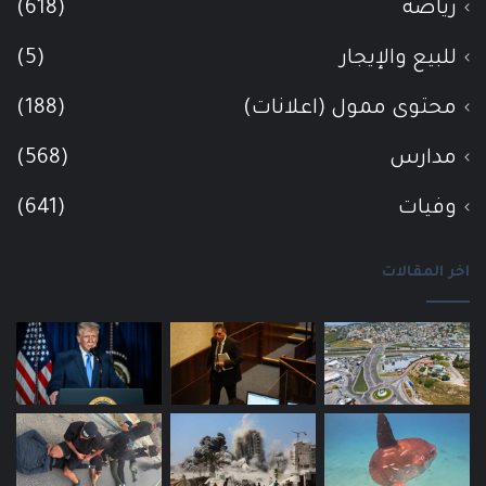
رياضة
(618)
للبيع والإيجار
(5)
محتوى ممول (اعلانات)
(188)
مدارس
(568)
وفيات
(641)
اخر المقالات