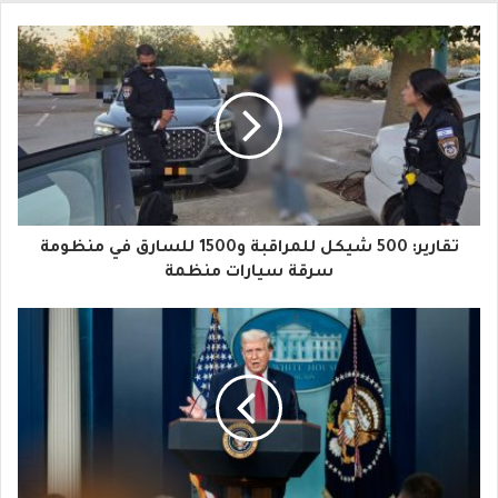
ب
ر
ي
د
ك
ا
تقارير: 500 شيكل للمراقبة و1500 للسارق في منظومة
ل
سرقة سيارات منظمة
إ
ل
ك
ت
ر