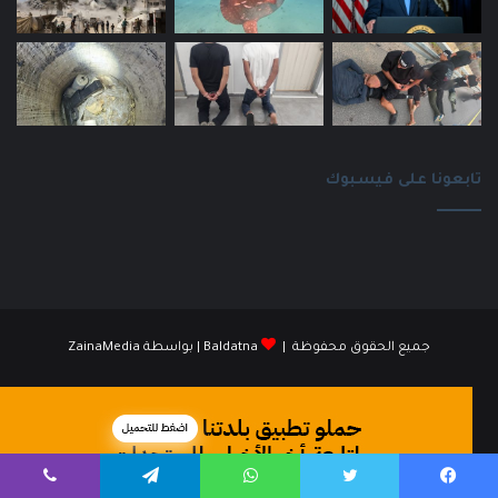
تابعونا على فيسبوك
جميع الحقوق محفوظة |
Baldatna
| بواسطة
ZainaMedia
فيسبوك
انستقرام