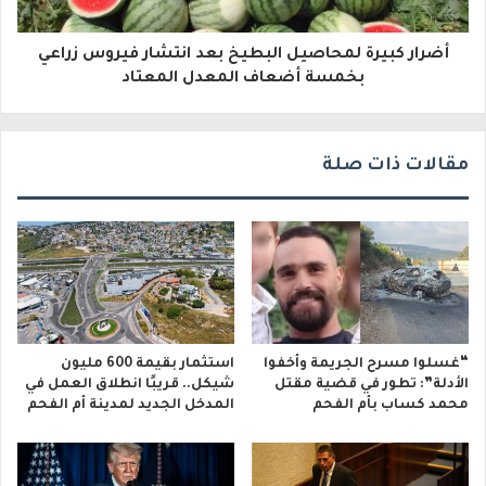
ر
أضرار كبيرة لمحاصيل البطيخ بعد انتشار فيروس زراعي
و
بخمسة أضعاف المعدل المعتاد
ن
ي
مقالات ذات صلة
“غسلوا مسرح الجريمة وأخفوا
استثمار بقيمة 600 مليون
الأدلة”: تطور في قضية مقتل
شيكل.. قريبًا انطلاق العمل في
محمد كساب بأم الفحم
المدخل الجديد لمدينة أم الفحم