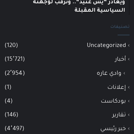
ويغادر “يش عتيد”.. وترقب لوجهته
السياسية المقبلة
تصنيفات
(120)
Uncategorized
أخبار
(15٬721)
وادي عاره
(2٬954)
إعلانات
(1)
بودكاست
(4)
تقارير
(146)
خبر رئيسي
(4٬497)