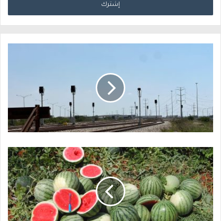
خ
ل
ب
ر
ي
د
ك
ا
ل
إ
ل
ك
ت