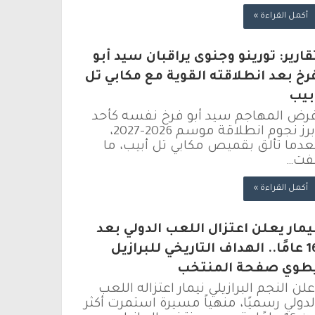
أكمل القراءة »
قارير: تورينو وجنوى يراقبان سيد أبو
رخ بعد انطلاقته القوية مع مكابي تل
بيب
رض المهاجم سيد أبو فرخ نفسه كأحد
أبرز نجوم انطلاقة موسم 2026-2027،
عدما تألق بقميص مكابي تل أبيب، ما
فت…
أكمل القراءة »
يمار يعلن اعتزال اللعب الدولي بعد
16 عامًا.. الهداف التاريخي للبرازيل
طوي صفحة المنتخب
علن النجم البرازيلي نيمار اعتزاله اللعب
لدولي رسميًا، منهياً مسيرة استمرت أكثر