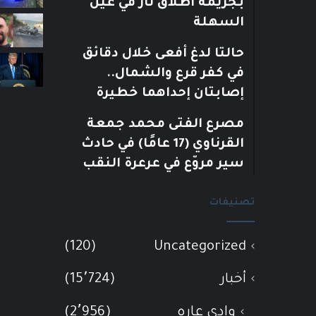
بجريمة اطلاق نار في عين
السهلة
حالتا لدغ أفعى خلال دقائق
في كفر قرع والشمال..
إصابتان إحداهما خطيرة
مصرع الفتى محمد جمعة
القرناوي (17 عامًا) في حادث
سير مروّع في عرعرة النقب
تصنيفات
(120)
Uncategorized
أخبار
(15٬724)
وادي عاره
(2٬956)