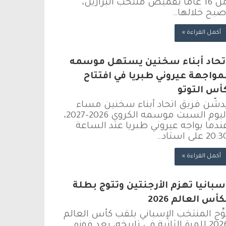
من 16 عامًا بقميص منتخب البرازيل،
صبح خلالها…
أكمل القراءة »
تحاد أبناء سخنين يستهل موسمه
مواجهة عيروني طبريا في افتتاح
أس التوتو
دشّن فريق اتحاد أبناء سخنين مساء
اليوم السبت موسمه الكروي 2026-2027،
ندما يواجه عيروني طبريا عند الساعة
20: على استاد…
أكمل القراءة »
سبانيا تهزم الأرجنتين وتتوج بطلة
كأس العالم 2026
ُوِّج المنتخب الإسباني بلقب كأس العالم
2026 للمرة الثانية في تاريخه، بعد فوزه