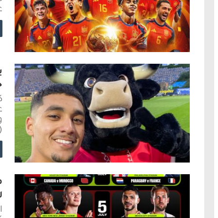
ع
ب
خ
ك
ع
و
(21 عاماً)، لاعب
م
ل
ا