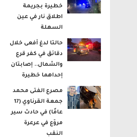
خطيرة بجريمة
اطلاق نار في عين
السهلة
حالتا لدغ أفعى خلال
دقائق في كفر قرع
والشمال.. إصابتان
إحداهما خطيرة
مصرع الفتى محمد
جمعة القرناوي (17
عامًا) في حادث سير
مروّع في عرعرة
النقب