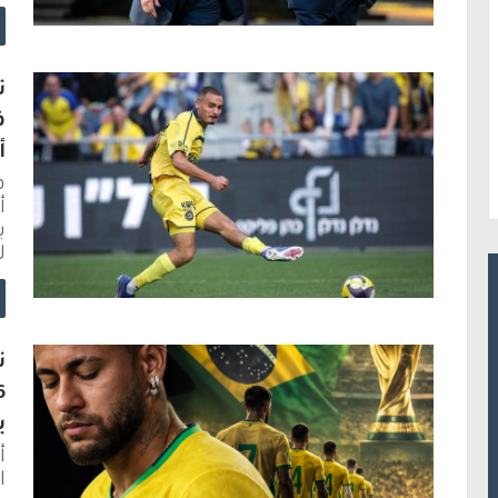
ت
ف
أ
ف
ب
ل
ن
ي
أ
ا