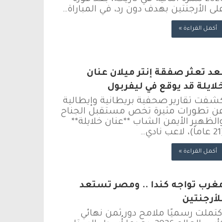
لى الأرجنتين بهدف دون رد، في المباراة…
أكمل القراءة »
عد تعثر صفقة إنتر ميلان عنان
لايلة قد يوقع في ليفربول
شفت تقارير صحفية بريطانية وإيطالية
ن تطورات مثيرة تخص مستقبل الجناح
الظهير الأيمن الشاب **عنان خلايلة**
 نادي…
أكمل القراءة »
غرب تواجه كندا .. ومصر تستعد
لأرجنتين
كتملت رسميًا ملامح دور ثمن نهائي