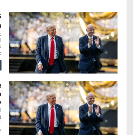
ت
ر
ع
ا
ت
د
ب
ر
ك
أ
(
ي