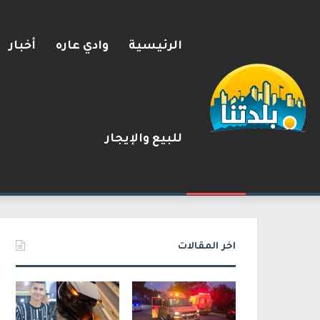
الرئيسية
وادي عاره
أخبار
للبيع والإيجار
مصرع الفتى محمد جمعة القرناوي (17 عامًا) في حادث سير مروّع في ع
2026-08-08
شريط الأخبار
اخر المقالات