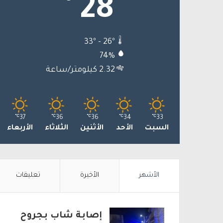
28
33º - 26º
74%
2.32 كيلومتر/ساعة
℃
37
℃
36
℃
36
℃
34
℃
33
السبت
الأحد
الأثنين
الثلاثاء
الأربعاء
الأشهر
الأخيرة
تعليقات
إصابة شاب بجروح