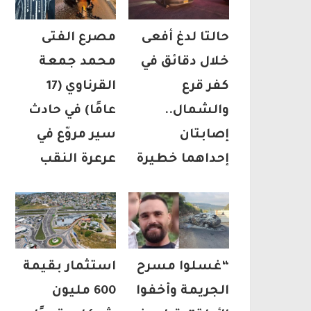
حالتا لدغ أفعى
مصرع الفتى
خلال دقائق في
محمد جمعة
كفر قرع
القرناوي (17
والشمال..
عامًا) في حادث
إصابتان
سير مروّع في
إحداهما خطيرة
عرعرة النقب
“غسلوا مسرح
استثمار بقيمة
الجريمة وأخفوا
600 مليون