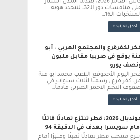
كأس العالم 2026، بعدما أُسدل الستار
على منافسات دور الـ32، لتتحدد هوية
لمنتخبات الـ16…
أكمل القراءة »
خر لكفرقرع والمجتمع العربي – أبو
نة يوقع في صربيا مقابل مليون
نصف يورو
جر اليوم الأحدوقع اللاعب محمد ابو فنة
ن كفر قرع , رسميا لثلاث سنوات في
فوف النجم الاحمر الصربي قادماً…
أكمل القراءة »
مونديال 2026: قطر تنتزع تعادلًا قاتلًا
مام سويسرا بهدف في الدقيقة 94
نتزع منتخب قطر تعادلًا ثمينًا ومثيرًا أمام