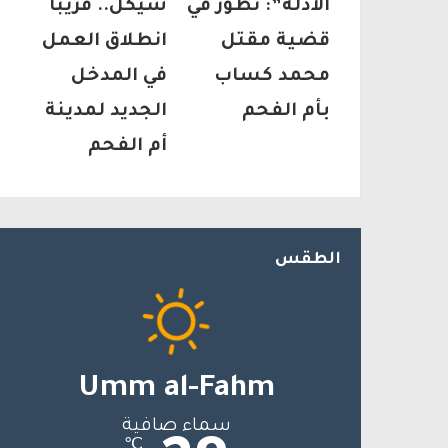
الأدلة”: تطور في
شيكل.. قريبًا
قضية مقتل
انطلاق العمل
محمد كساب
في المدخل
بأم الفحم
الجديد لمدينة
أم الفحم
الطقس
Umm al-Fahm
سماء صافية
℃