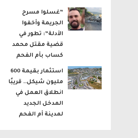
“غسلوا مسرح
الجريمة وأخفوا
الأدلة”: تطور في
قضية مقتل محمد
كساب بأم الفحم
استثمار بقيمة 600
مليون شيكل.. قريبًا
انطلاق العمل في
المدخل الجديد
لمدينة أم الفحم