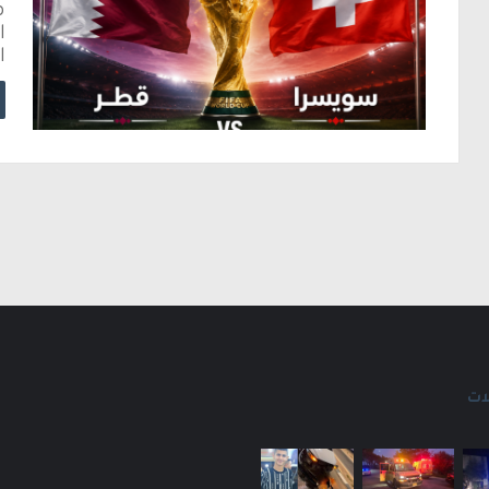
ا
ا
ات