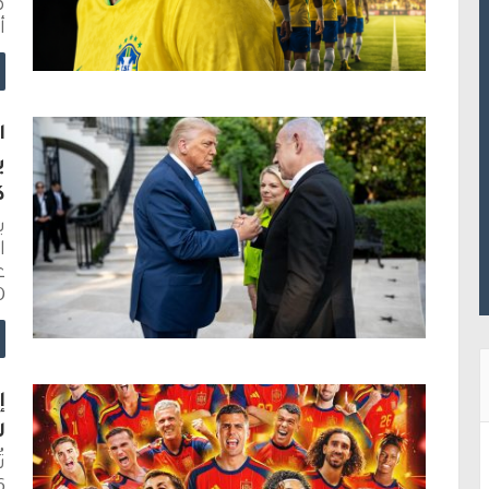
أ
ا
ب
ك
ي
ع
30
إ
ل
ت