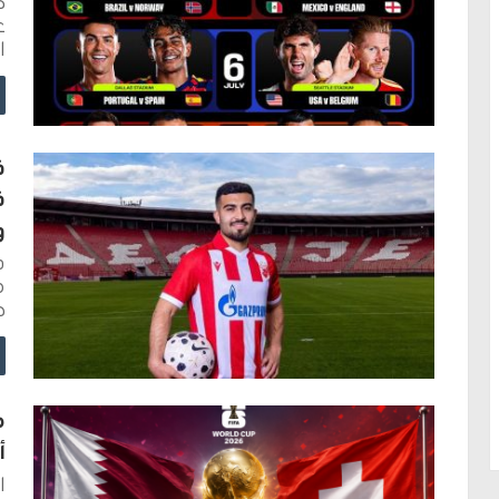
ا
ف
ف
و
ف
م
ص
أ
ا