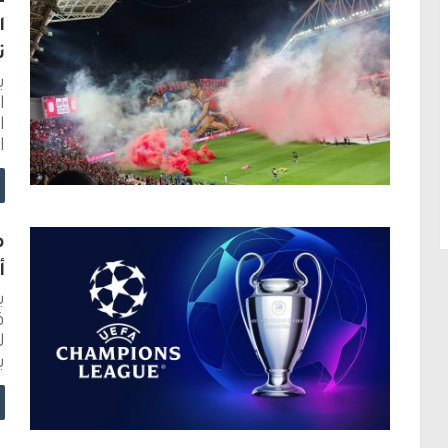
ا
ت
ب
ا
ا
ا
أو
ب
ب