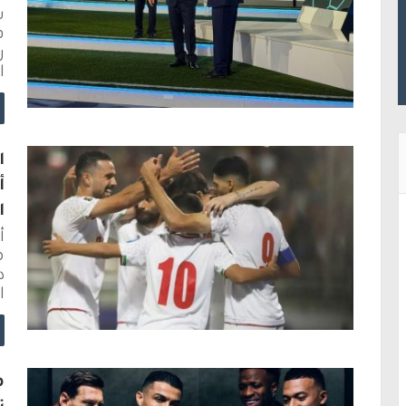
ش
ف
ر
ا
ا
أ
ا
أ
م
د
ا
م