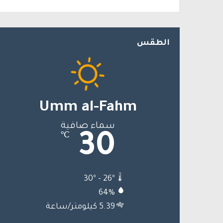
الطقس
Umm al-Fahm
سماء صافية
30
℃
30º - 26º
64%
5.39 كيلومتر/ساعة