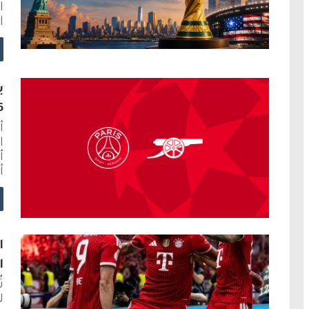
ا
ا
ي
2026 
أ
ا
أ
ا
الـ21 بث
ل