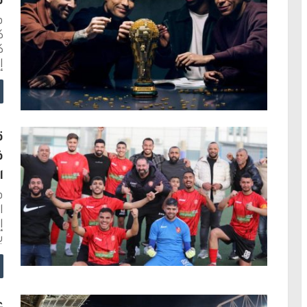
ت
ف
ك
ك
إ
ق
ف
ا
ف
ا
إ
ب
ع