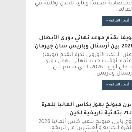
لاقتصادية تعقيدًا وإثارةً للجدل وكلفةً في
لعالم.…
أكمل القراءة »
ويفا يقدّم موعد نهائي دوري الأبطال
بين أرسنال وباريس سان جيرمان
علن الاتحاد الأوروبي لكرة القدم (يويفا)
عتماد توقيت جديد لنهائي نهائي دوري
أبطال أوروبا 2026، الذي يجمع بين
رسنال وباريس…
أكمل القراءة »
يرن ميونخ يفوز بكأس ألمانيا للمرة
لاثية تاريخية لكين
تُوّج بايرن ميونخ بلقب كأس ألمانيا 2026
لمرة الحادية والعشرين في تاريخه،