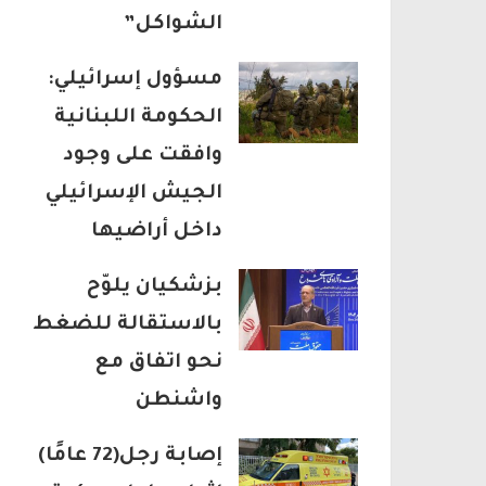
الشواكل”
مسؤول إسرائيلي:
الحكومة اللبنانية
وافقت على وجود
الجيش الإسرائيلي
داخل أراضيها
بزشكيان يلوّح
بالاستقالة للضغط
نحو اتفاق مع
واشنطن
إصابة رجل(72 عامًا)