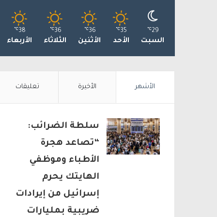
℃
38
℃
36
℃
36
℃
35
℃
29
السبت
الأحد
الأثنين
الثلاثاء
الأربعاء
الأشهر
الأخيرة
تعليقات
سلطة الضرائب:
“تصاعد هجرة
الأطباء وموظفي
الهايتك يحرم
إسرائيل من إيرادات
ضريبية بمليارات