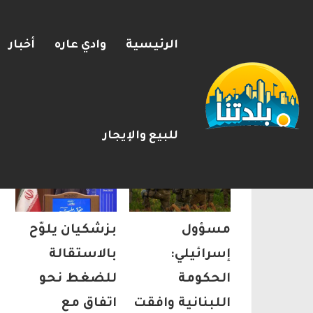
الرئيسية
وادي عاره
أخبار
بزشكيان يلوّح بالاستقالة لل
2026-08-08
شريط الأخبار
اخر المقالات
للبيع والإيجار
مسؤول
بزشكيان يلوّح
إسرائيلي:
بالاستقالة
الحكومة
للضغط نحو
اللبنانية وافقت
اتفاق مع