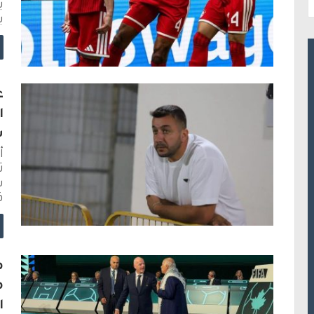
ب
ب
ع
ا
س
أ
ت
س
ق
م
م
ا