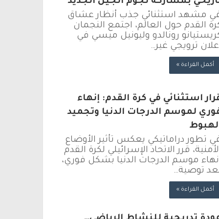
اريخي بمشاركة نجوم الجيل الجديد
ي مشهد استثنائي جذب أنظار عشاق
رة القدم حول العالم، اجتمع النجمان
ريستيانو رونالدو وليونيل ميسي في
علان ترويجي غير…
أكمل القراءة »
رار استثنائي في كرة القدم: إنهاء
وري لموسم الدرجات الدنيا وتجميد
لهبوط
ي تطور دراماتيكي يعكس تأثير الأوضاع
لأمنية، قرر الاتحاد الإسرائيلي لكرة القدم
نهاء موسم الدرجات الدنيا بشكل فوري،
عد توصية…
أكمل القراءة »
ودة تدريجية للنشاط الرياضي…