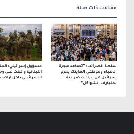
ر
مقالات ذات صلة
و
ن
ي
سلطة الضرائب: “تصاعد هجرة
مسؤول إسرائيلي: الحك
الأطباء وموظفي الهايتك يحرم
اللبنانية وافقت على و
إسرائيل من إيرادات ضريبية
الإسرائيلي داخل أراضيه
بمليارات الشواكل”