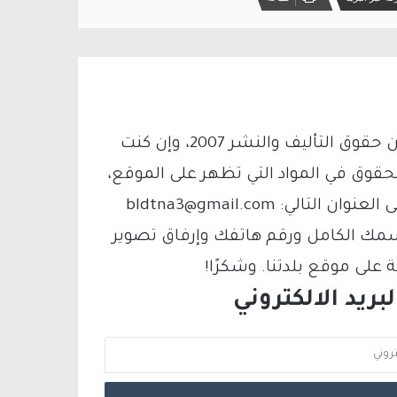
يتم الاستخدام المواد وفقًا للمادة 27 أ من قانون حقوق التأليف والنشر 2007، وإن كنت
لحقوق في المواد التي تظهر على الموقع،
فيمكنك التواصل معنا عبر البريد الإلكتروني على العنوان التالي: bldtna3@gmail.com
سمك الكامل ورقم هاتفك وإرفاق تصوير
لى موقع بلدتنا. وشكرًا!
ريد الالكتروني