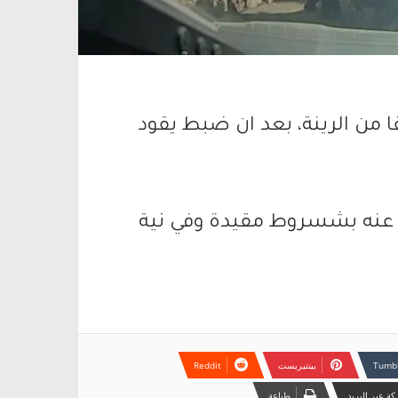
 من الرينة، بعد ان ضبط يقود
 لمدة 30 يوما، وافرج عنه بشسروط مقيدة وفي نية
بينتيريست
ة عبر البريد
طباعة