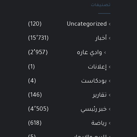
تصنيفات
(120)
Uncategorized
أخبار
(15٬731)
وادي عاره
(2٬957)
إعلانات
(1)
بودكاست
(4)
تقارير
(146)
خبر رئيسي
(4٬505)
رياضة
(618)