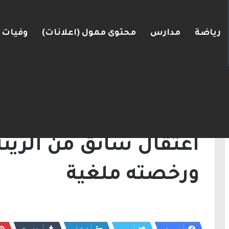
رياضة
مدارس
محتوى ممول (اعلانات)
وفيات
انية وافقت على وجود الجيش الإسرائيلي داخل أراضيها
الرئيسية
/
أخبار
/
اعتقال سائق من الرينة ضبط
أخبار
اعتقال سائق من الرين
ورخصته ملغية