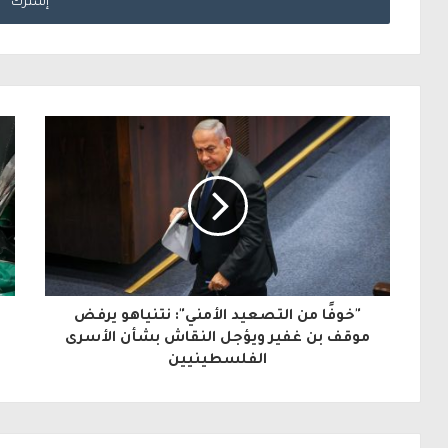
خ
ل
ب
ر
ي
د
ك
ا
ل
"خوفًا من التصعيد الأمني": نتنياهو يرفض
إ
موقف بن غفير ويؤجل النقاش بشأن الأسرى
الفلسطينيين
ل
ك
ت