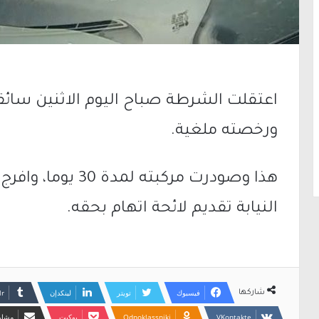
اعتقلت الشرطة صباح اليوم الاثنين سائقا
ورخصته ملغية.
هذا وصودرت مركبته
النيابة تقديم لائحة اتهام بحقه.
فيسبوك
تويتر
لينكدإن
شاركها
Odnoklassniki
بوكيت
مشارك