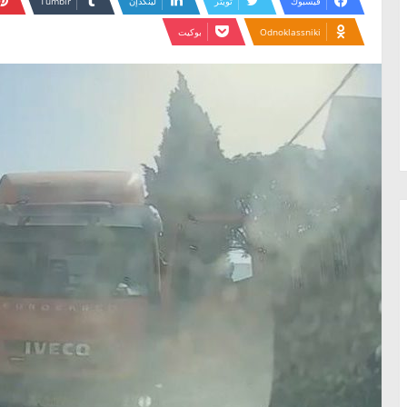
فيسبوك
تويتر
لينكدإن
Odnoklassniki
بوكيت