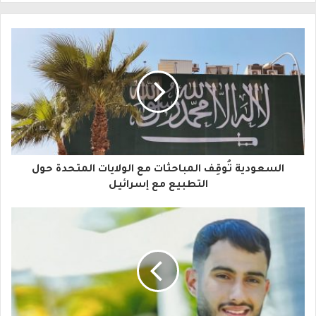
ل
ب
ر
ي
د
ك
ا
السعودية تُوقِف المباحثات مع الولايات المتحدة حول
ل
التطبيع مع إسرائيل
إ
ل
ك
ت
ر