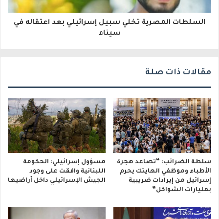
و
السلطات المصرية تخلي سبيل إسرائيلي بعد اعتقاله في
ن
سيناء
ي
مقالات ذات صلة
سلطة الضرائب: “تصاعد هجرة
مسؤول إسرائيلي: الحكومة
الأطباء وموظفي الهايتك يحرم
اللبنانية وافقت على وجود
إسرائيل من إيرادات ضريبية
الجيش الإسرائيلي داخل أراضيها
بمليارات الشواكل”