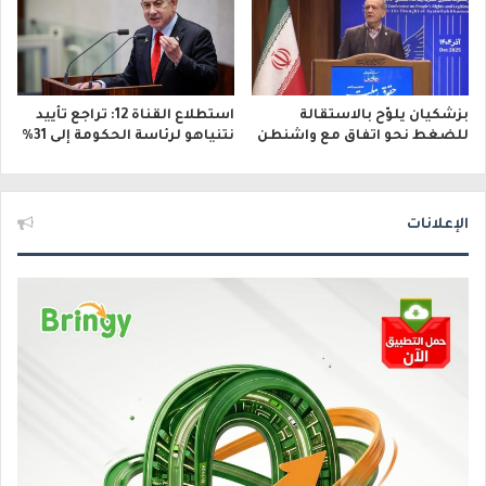
بزشكيان يلوّح بالاستقالة
استطلاع القناة 12: تراجع تأييد
للضغط نحو اتفاق مع واشنطن
نتنياهو لرئاسة الحكومة إلى 31%
الإعلانات