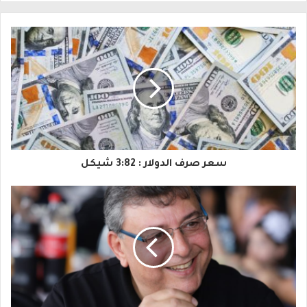
ل
ب
ر
ي
د
ك
ا
سعر صرف الدولار : 3:82 شيكل
ل
إ
ل
ك
ت
ر