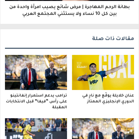
و
بطانة الرحم المهاجرة | مرض شائع يصيب امرأة واحدة من
بين كل 10 نساء ولا يستثني المجتمع العربي
ن
ي
مقالات ذات صلة
عنان خلايلة يوقّع مع نادٍ في
ترامب يدعم استمرار إنفانتينو
الدوري الإنجليزي الممتاز
على رأس “فيفا” قبل الانتخابات
المقبلة