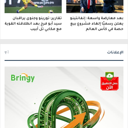
بعد معارضة واسعة: إنفانتينو
تقارير: تورينو وجنوى يراقبان
يعلن رسميًا إلغاء مشروع بيع
سيد أبو فرخ بعد انطلاقته القوية
حصة في كأس العالم
مع مكابي تل أبيب
الإعلانات