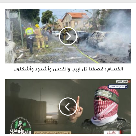
ل
ب
ر
ي
د
ك
ا
القسام : قصفنا تل ابيب والقدس وأشدود وأشكلون
ل
إ
ل
ك
ت
ر