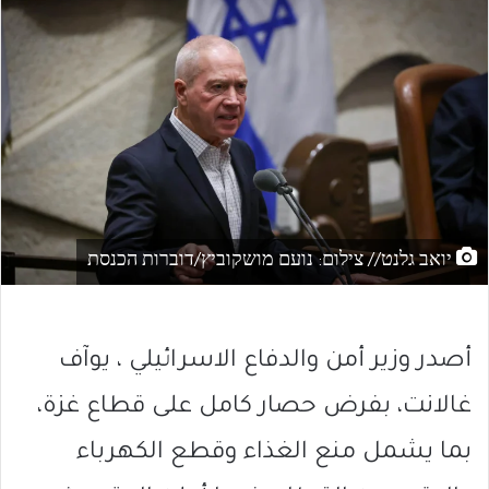
יואב גלנט// צילום: נועם מושקוביץ/דוברות הכנסת
أصدر وزير أمن والدفاع الاسرائيلي ، يوآف
غالانت، بفرض حصار كامل على قطاع غزة،
بما يشمل منع الغذاء وقطع الكهرباء