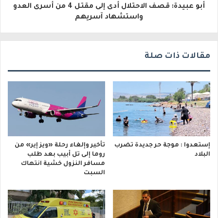
و
أبو عبيدة: قصف الاحتلال أدى إلى مقتل 4 من أسرى العدو
واستشهاد آسريهم
ن
ي
مقالات ذات صلة
إستعدوا : موجة حر جديدة تضرب
تأخير وإلغاء رحلة «ويز إير» من
البلاد
روما إلى تل أبيب بعد طلب
مسافر النزول خشية انتهاك
السبت