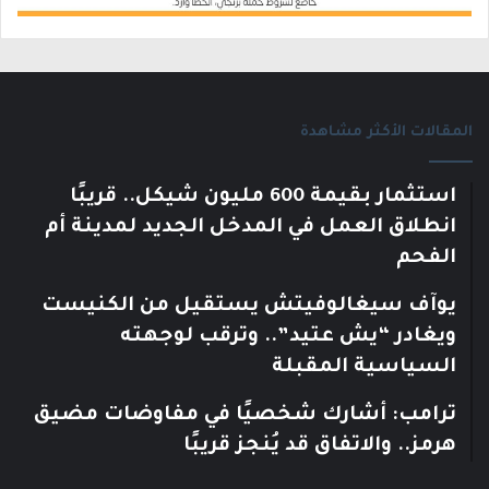
المقالات الأكثر مشاهدة
استثمار بقيمة 600 مليون شيكل.. قريبًا
انطلاق العمل في المدخل الجديد لمدينة أم
الفحم
يوآف سيغالوفيتش يستقيل من الكنيست
ويغادر “يش عتيد”.. وترقب لوجهته
السياسية المقبلة
ترامب: أشارك شخصيًا في مفاوضات مضيق
هرمز.. والاتفاق قد يُنجز قريبًا