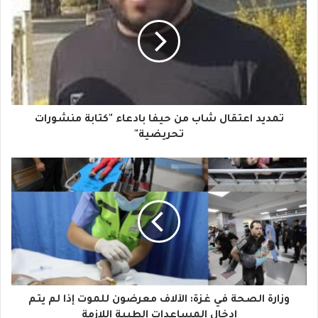
ر
ي
د
ك
ا
تمديد اعتقال شاب من حيفا بادعاء "كتابة منشورات
ل
تحريضية"
إ
ل
ك
ت
ر
و
وزارة الصحة في غزة: الآلاف معرضون للموت إذا لم يتم
ن
إدخال المساعدات الطبية اللازمة