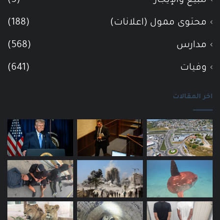
للبيع والإيجار
(5)
محتوى ممول (اعلانات)
(188)
مدارس
(568)
وفيات
(641)
اخر المقالات