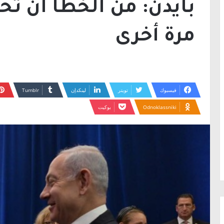
بايدن: من الخطأ أن تح
مرة أخرى
فيسبوك
تويتر
لينكدإن
Odnoklassniki
بوكيت