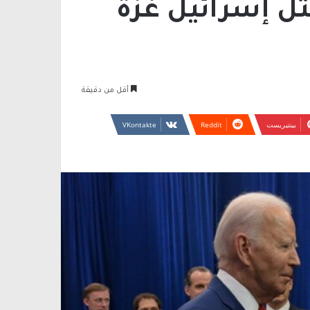
تل إسرائيل غزة
أقل من دقيقة
بينتيريست