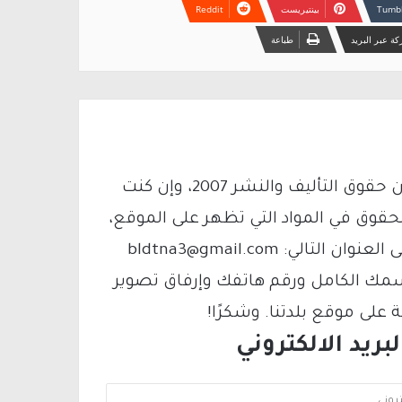
بينتيريست
ة عبر البريد
طباعة
يتم الاستخدام المواد وفقًا للمادة 27 أ من قانون حقوق التأليف والنشر 2007، وإن كنت
لحقوق في المواد التي تظهر على الموقع،
فيمكنك التواصل معنا عبر البريد الإلكتروني على العنوان التالي: bldtna3@gmail.com
سمك الكامل ورقم هاتفك وإرفاق تصوير
لى موقع بلدتنا. وشكرًا!
ريد الالكتروني