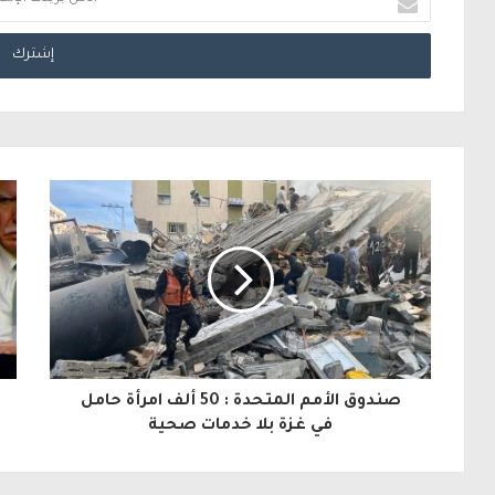
د
خ
ل
ب
ر
ي
د
ك
ا
ل
صندوق الأمم المتحدة : 50 ألف امرأة حامل
إ
في غزة بلا خدمات صحية
ل