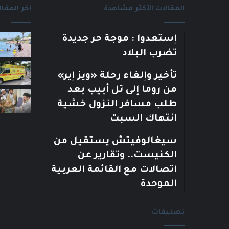
المقالات الأكثر مشاهدة
اخر المقال
إستعدوا : موجة حر جديدة
تضرب البلاد
تأخير وإلغاء رحلة «ويز إير»
من روما إلى تل أبيب بعد
طلب مسافر النزول خشية
انتهاك السبت
سيغالوفيتش يستقيل من
الكنيست.. وتقارير عن
اتصالات مع القائمة العربية
الموحدة
تصنيفات