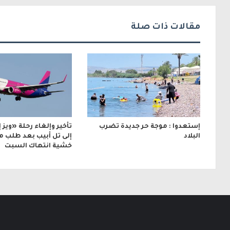
ك
ت
مقالات ذات صلة
ر
و
ن
ي
إستعدوا : موجة حر جديدة تضرب
تأخير وإلغاء رحلة «ويز 
البلاد
إلى تل أبيب بعد طلب م
خشية انتهاك السبت