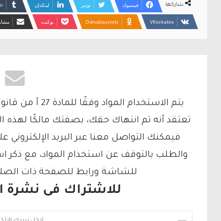
فيسبوك
تويتر
لينكدإن
شاركها
Odnoklassniki
بوكيت
مشارك
تعتقد أنه تم انتهاك حقك، بصفتك مالكًا لهذه ا
والطلب بالتوقف عن استخدام المواد، مع ذكر ا
للشاشة ورابط للصفحة ذات الصلة ع
للاشتراك فى نشرة الب
أ