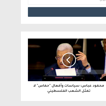
محمود عباس: سياسات وأفعال "حماس" لا
تمثل الشعب الفلسطيني