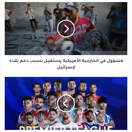
ب
ر
ي
د
ك
ا
مسؤول في الخارجية الأميركية يستقيل بسبب دعم بلاده
ل
لإسرائيل
إ
ل
ك
ت
ر
و