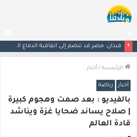
بحث
الق
عن
ليلة دامية: إصابة معلّم مدرسة بإطلاق نار في جت المثلث ورجل بجروح خطيرة في كابول
الرئيسية
/
أخبار
أخبار
رياضة
بالفيديو : بعد صمت وهجوم كبيرة
| صلاح يساند ضحايا غزة ويناشد
قادة العالم