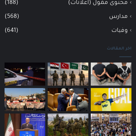
محتوى ممول (اعلانات)
(188)
مدارس
(568)
وفيات
(641)
اخر المقالات