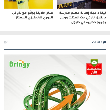
ليلة دامية: إصابة معلّم مدرسة
عنان خلايلة يوقّع مع نادٍ في
بإطلاق نار في جت المثلث ورجل
الدوري الإنجليزي الممتاز
بجروح خطيرة في كابول
الإعلانات