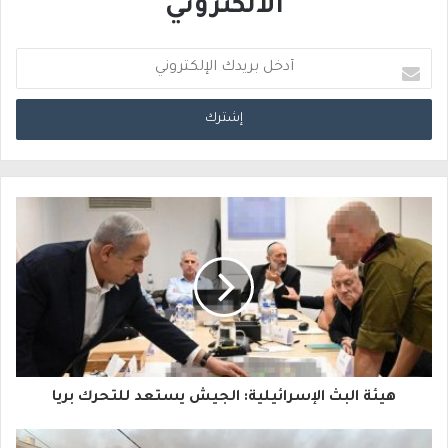
الالكتروني
أ
د
خ
ل
ب
ر
ي
د
ك
ا
هيئة البث الإسرائيلية: الجيش يستعد للتحرك بريا
ل