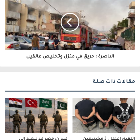
إ
ل
ك
ت
ر
و
الناصرة : حريق في منزل وتخليص عالقين
ن
ي
مقالات ذات صلة
اللقية: اعتقال 3 مشتبهين
فيدان: مصر قد تنضم إلى