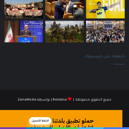
تابعونا على فيسبوك
جميع الحقوق محفوظة |
Baldatna
| بواسطة
ZainaMedia
فيسبوك
انستقرام