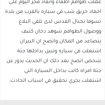
عملت طواقم اطفاء وانقاذ فجر اليوم على
اخماد حريق شب في سياره بالقرب من بلدة
تسوفا بجبال القدس لدى تلقي البلاغ
ووصول الطواقم شوهد دخان كثيف
يتصاعد من المكان واتضح ان النيران
اشتعلت في سياره وتبين بداخلها جثة
شخص اتضح بعد ذلك ان الحديث يدور عن
جثة امراه كانت بداخل السياره التي
اشتعلت.يجري تحقيق في اسباب الحادث.