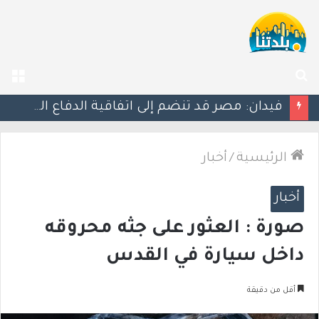
بحث
الق
عن
ليلة دامية: إصابة معلّم مدرسة بإطلاق نار في جت المثلث ورجل بجروح خطيرة في كابول
الرئيسية
/
أخبار
أخبار
صورة : العثور على جثه محروقه
داخل سيارة في القدس
أقل من دقيقة