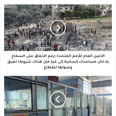
ب
ر
ي
د
ك
ا
الأمين العام للأمم المتحدة :رغم الاتفاق على السماح
ل
بإدخال مساعدات إنسانية إلى غزة فإن هناك شروطا تعيق
وصولها للقطاع
إ
ل
ك
ت
ر
و