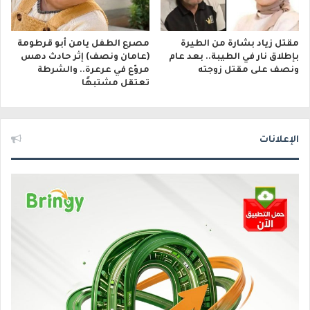
مقتل زياد بشارة من الطيرة
مصرع الطفل يامن أبو قرطومة
بإطلاق نار في الطيبة.. بعد عام
(عامان ونصف) إثر حادث دهس
ونصف على مقتل زوجته
مروّع في عرعرة.. والشرطة
تعتقل مشتبهًا
الإعلانات