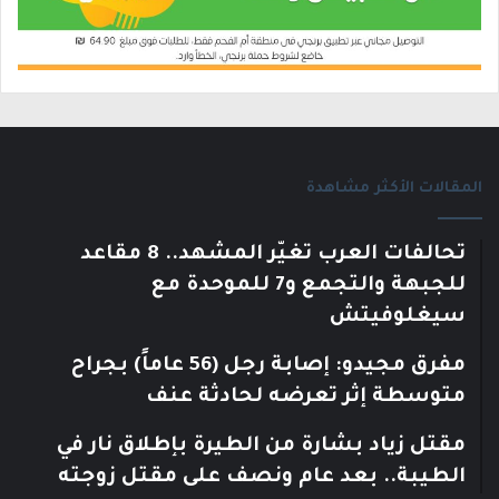
المقالات الأكثر مشاهدة
تحالفات العرب تغيّر المشهد.. 8 مقاعد
للجبهة والتجمع و7 للموحدة مع
سيغلوفيتش
مفرق مجيدو: إصابة رجل (56 عاماً) بجراح
متوسطة إثر تعرضه لحادثة عنف
مقتل زياد بشارة من الطيرة بإطلاق نار في
الطيبة.. بعد عام ونصف على مقتل زوجته