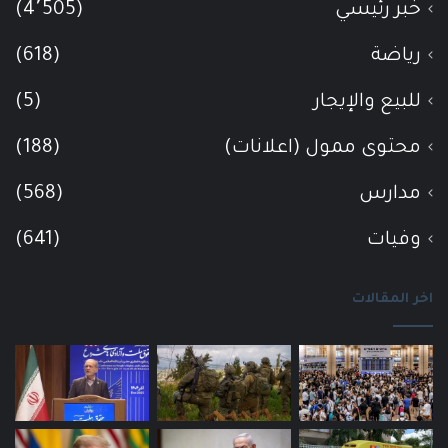
خبر رئيسي
(4٬505)
رياضة
(618)
للبيع والإيجار
(5)
محتوى ممول (اعلانات)
(188)
مدارس
(568)
وفيات
(641)
اخر المقالات