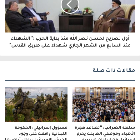
ك
ت
ر
و
أول تصريح لحـسن نـصر الله منذ بداية الحرب :" الشهداء
منذ السابع من الشهر الجاري شهداء على طريق القدس"
ن
ي
مقالات ذات صلة
سلطة الضرائب: “تصاعد هجرة
مسؤول إسرائيلي: الحكومة
الأطباء وموظفي الهايتك يحرم
اللبنانية وافقت على وجود
إسرائيل من إيرادات ضريبية
الجيش الإسرائيلي داخل أراضيها