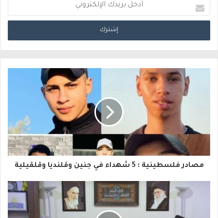
أ
د
خ
ل
ب
ر
ي
د
ك
ا
مصادر فلسطينية : 5 شهداء في جنين وقلنديا وقلقيلية
ل
إ
ل