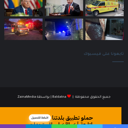
تابعونا على فيسبوك
جميع الحقوق محفوظة |
Baldatna
| بواسطة
ZainaMedia
فيسبوك
انستقرام