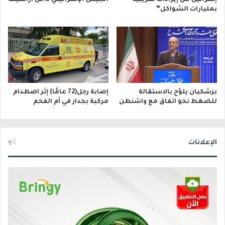
بمليارات الشواكل”
بزشكيان يلوّح بالاستقالة
إصابة رجل(72 عامًا) إثر اصطدام
للضغط نحو اتفاق مع واشنطن
مركبة بجدار في أم الفحم
الإعلانات