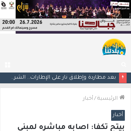
بحث
الق
عن
اعتقال مشتبهين بعد إطلاق نار على عمود كهرباء وتهديد طواقم شركة الكهرباء في تل السبع
الرئيسية
/
أخبار
أخبار
بيتح تكفا: اصابه مباشره لمبنى