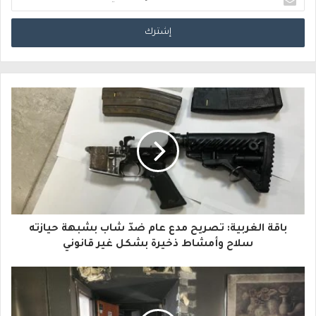
د
خ
ل
ب
ر
ي
د
ك
ا
باقة الغربية: تصريح مدع عام ضدّ شاب بشبهة حيازته
ل
سلاح وأمشاط ذخيرة بشكل غير قانوني
إ
ل
ك