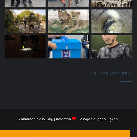
تابعونا على فيسبوك
جميع الحقوق محفوظة |
Baldatna
| بواسطة
ZainaMedia
فيسبوك
انستقرام