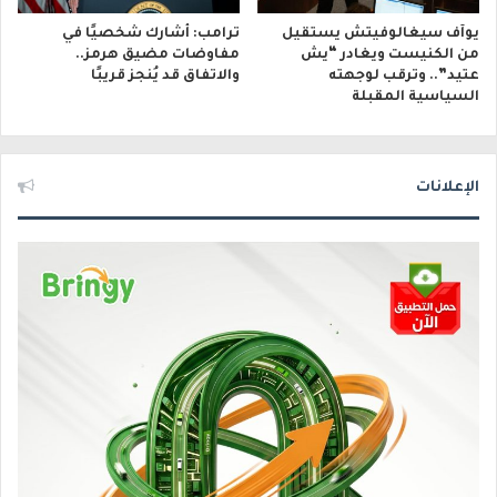
يوآف سيغالوفيتش يستقيل
ترامب: أشارك شخصيًا في
من الكنيست ويغادر “يش
مفاوضات مضيق هرمز..
عتيد”.. وترقب لوجهته
والاتفاق قد يُنجز قريبًا
السياسية المقبلة
الإعلانات