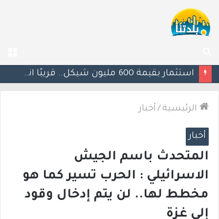
بحث
الق
عن
يوآف سيغالوفيتش يستقيل من الكنيست ويغادر “يش عتيد”.. وترقب لوجهته السياسية المقبلة
الرئيسية
/
أخبار
أخبار
المتحدث باسم الجيش
الاسرائيلي : الحرب تسير كما هو
مخطط لها.. لن يتم إدخال وقود
إلى غزة