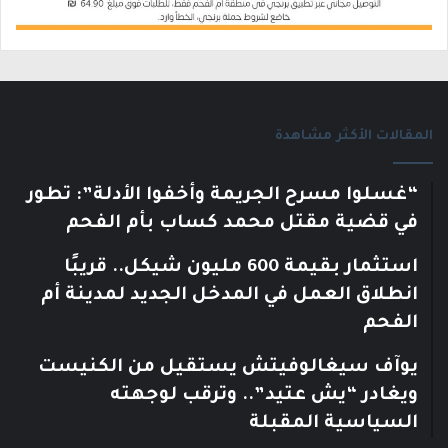
المقالات الأكثر مشاهدة
“غسلوا مسرح الجريمة وأخفوا الأدلة”: تطور
في قضية مقتل محمد كساب بأم الفحم
استثمار بقيمة 600 مليون شيكل.. قريبًا
انطلاق العمل في المدخل الجديد لمدينة أم
الفحم
يوآف سيغالوفيتش يستقيل من الكنيست
ويغادر “يش عتيد”.. وترقب لوجهته
السياسية المقبلة