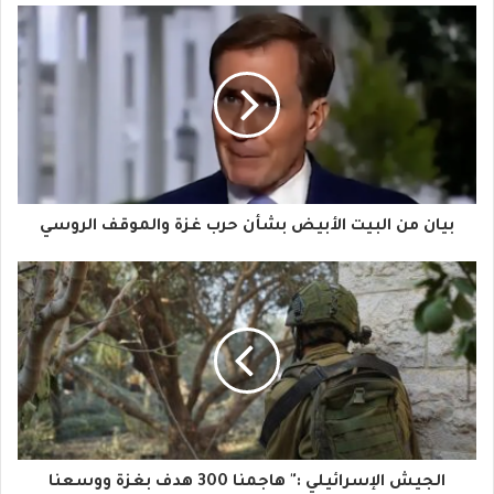
ب
ر
ي
د
ك
ا
بيان من البيت الأبيض بشأن حرب غزة والموقف الروسي
ل
إ
ل
ك
ت
ر
و
الجيش الإسرائيلي :" هاجمنا 300 هدف بغزة ووسعنا