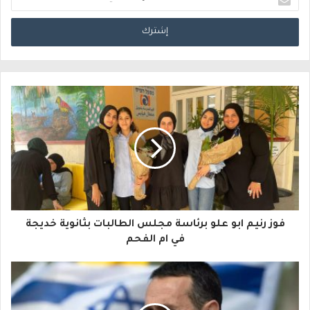
د
خ
ل
ب
ر
ي
د
ك
ا
فوز رنيم ابو علو برئاسة مجلس الطالبات بثانوية خديجة
ل
في ام الفحم
إ
ل
ك