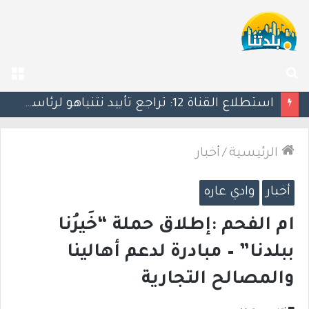
بحث
الق
عن
كين يحذر ترامب: التصعيد العسكري ضد إيران قد يأتي بنتائج عكسية
الرئيسية
/
أخبار
أخبار
وادي عاره
ام الفحم :إطلاق حملة “خَيرُنا
ببلدنا” – مبادرة لدعم أهالينا
والمصالح التجارية