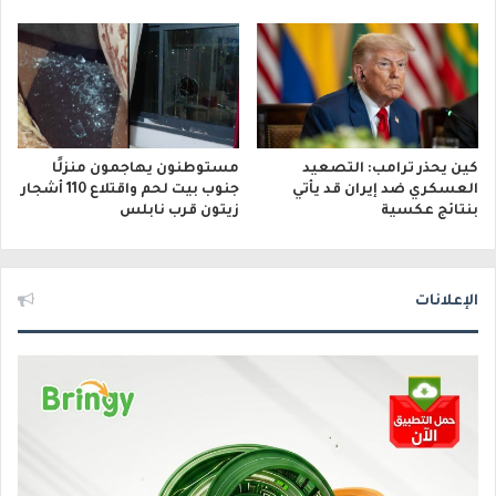
كين يحذر ترامب: التصعيد
مستوطنون يهاجمون منزلًا
العسكري ضد إيران قد يأتي
جنوب بيت لحم واقتلاع 110 أشجار
بنتائج عكسية
زيتون قرب نابلس
الإعلانات