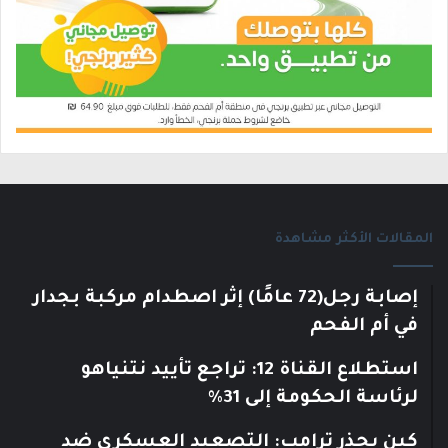
المقالات الأكثر مشاهدة
إصابة رجل(72 عامًا) إثر اصطدام مركبة بجدار
في أم الفحم
استطلاع القناة 12: تراجع تأييد نتنياهو
لرئاسة الحكومة إلى 31%
كين يحذر ترامب: التصعيد العسكري ضد