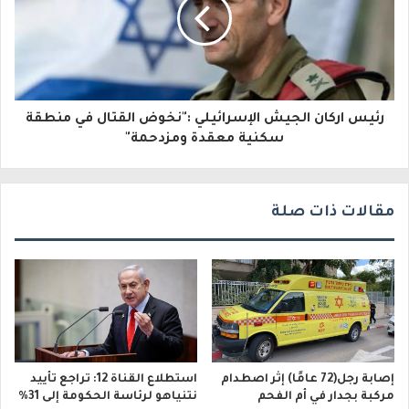
ت
ر
و
رئيس اركان الجيش الإسرائيلي :"نخوض القتال في منطقة
ن
سكنية معقدة ومزدحمة"
ي
مقالات ذات صلة
إصابة رجل(72 عامًا) إثر اصطدام
استطلاع القناة 12: تراجع تأييد
مركبة بجدار في أم الفحم
نتنياهو لرئاسة الحكومة إلى 31%