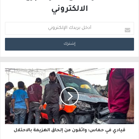
الالكتروني
أ
د
خ
ل
ب
ر
ي
د
ك
ا
قيادي في حماس: واثقون من إلحاق الهزيمة بالاحتلال
ل