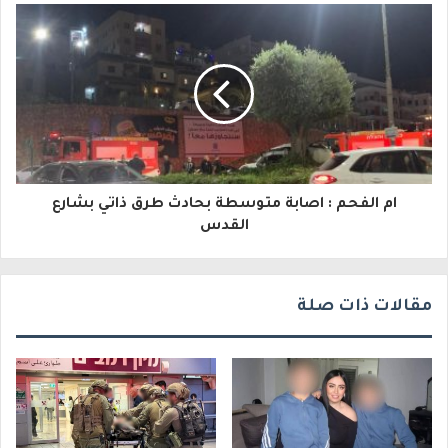
إ
ل
ك
ت
ر
و
ام الفحم : اصابة متوسطة بحادث طرق ذاتي بشارع
القدس
ن
ي
مقالات ذات صلة