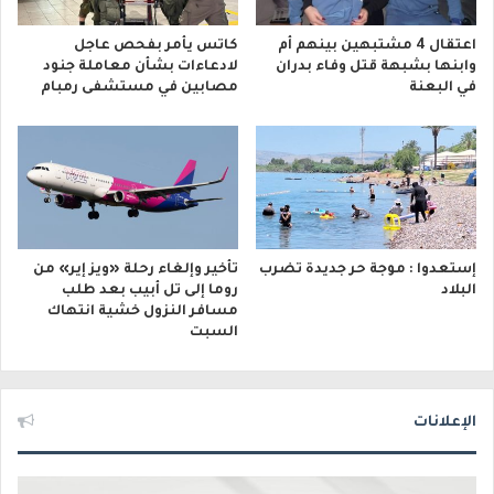
اعتقال 4 مشتبهين بينهم أم
كاتس يأمر بفحص عاجل
وابنها بشبهة قتل وفاء بدران
لادعاءات بشأن معاملة جنود
في البعنة
مصابين في مستشفى رمبام
إستعدوا : موجة حر جديدة تضرب
تأخير وإلغاء رحلة «ويز إير» من
البلاد
روما إلى تل أبيب بعد طلب
مسافر النزول خشية انتهاك
السبت
الإعلانات