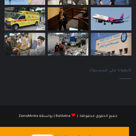
تابعونا على فيسبوك
جميع الحقوق محفوظة |
Baldatna
| بواسطة
ZainaMedia
فيسبوك
انستقرام