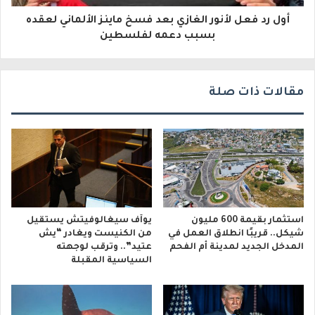
و
أول رد فعل لأنور الغازي بعد فسخ ماينز الألماني لعقده
بسبب دعمه لفلسطين
ن
ي
مقالات ذات صلة
استثمار بقيمة 600 مليون
يوآف سيغالوفيتش يستقيل
شيكل.. قريبًا انطلاق العمل في
من الكنيست ويغادر “يش
المدخل الجديد لمدينة أم الفحم
عتيد”.. وترقب لوجهته
السياسية المقبلة