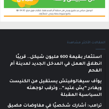
المقالات الأكثر مشاهدة
استثمار بقيمة 600 مليون شيكل.. قريبًا
انطلاق العمل في المدخل الجديد لمدينة أم
الفحم
يوآف سيغالوفيتش يستقيل من الكنيست
ويغادر “يش عتيد”.. وترقب لوجهته
السياسية المقبلة
ترامب: أشارك شخصيًا في مفاوضات مضيق