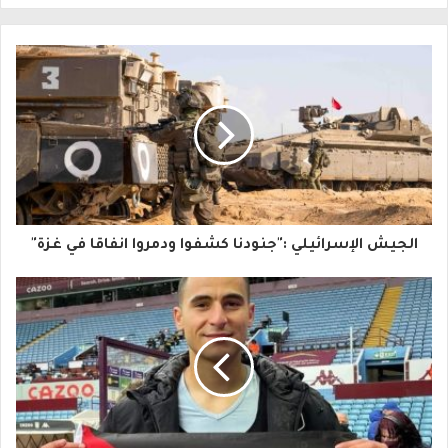
ل
ب
ر
ي
د
ك
ا
الجيش الإسرائيلي :"جنودنا كشفوا ودمروا انفاقا في غزة"
ل
إ
ل
ك
ت
ر