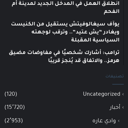
انطلاق العمل في المدخل الجديد لمدينة أم
الفحم
يوآف سيغالوفيتش يستقيل من الكنيست
ويغادر “يش عتيد”.. وترقب لوجهته
السياسية المقبلة
ترامب: أشارك شخصيًا في مفاوضات مضيق
هرمز.. والاتفاق قد يُنجز قريبًا
تصنيفات
(120)
Uncategorized
أخبار
(15٬720)
وادي عاره
(2٬953)