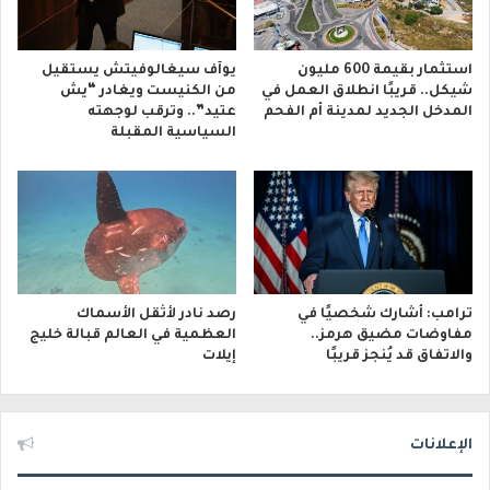
استثمار بقيمة 600 مليون
يوآف سيغالوفيتش يستقيل
شيكل.. قريبًا انطلاق العمل في
من الكنيست ويغادر “يش
المدخل الجديد لمدينة أم الفحم
عتيد”.. وترقب لوجهته
السياسية المقبلة
ترامب: أشارك شخصيًا في
رصد نادر لأثقل الأسماك
مفاوضات مضيق هرمز..
العظمية في العالم قبالة خليج
والاتفاق قد يُنجز قريبًا
إيلات
الإعلانات