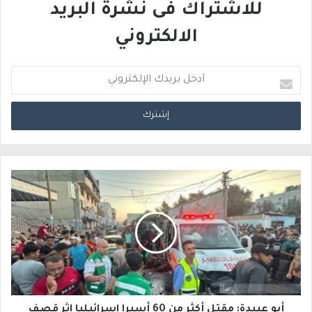
للاشتراك فى نشرة البريد
الالكتروني
أ
د
خ
ل
ب
ر
ي
د
ك
ا
أبو عبيدة: مقتل أكثر من 60 أسيرا إسرائيليا إثر قصف