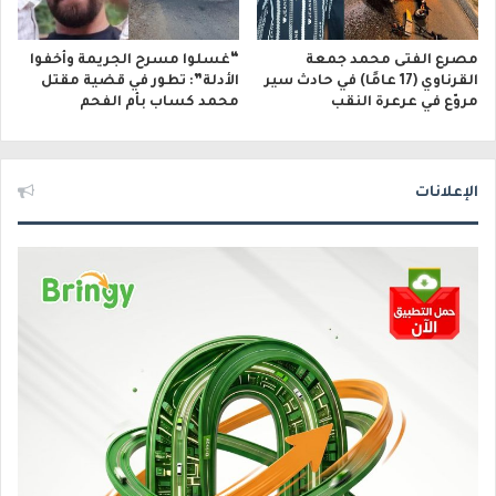
مصرع الفتى محمد جمعة
“غسلوا مسرح الجريمة وأخفوا
القرناوي (17 عامًا) في حادث سير
الأدلة”: تطور في قضية مقتل
مروّع في عرعرة النقب
محمد كساب بأم الفحم
الإعلانات