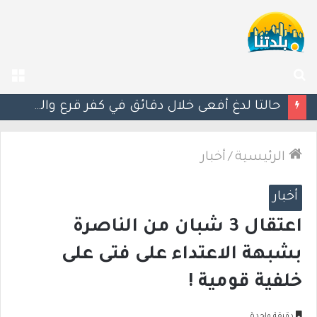
بحث
الق
عن
مصرع الفتى محمد جمعة القرناوي (17 عامًا) في حادث سير مروّع في عرعرة النقب
الرئيسية
/
أخبار
أخبار
اعتقال 3 شبان من الناصرة
بشبهة الاعتداء على فتى على
خلفية قومية !
دقيقة واحدة