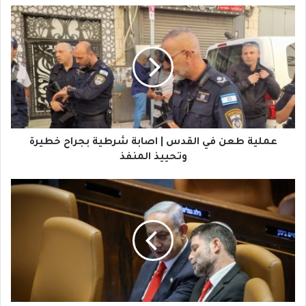
ب
ر
ي
د
ك
ا
عملية طعن في القدس | اصابة شرطية بجراح خطيرة
ل
وتحييذ المنفذ
إ
ل
ك
ت
ر
و