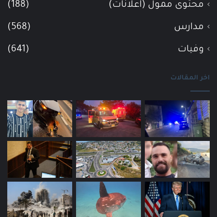
محتوى ممول (اعلانات)
(188)
مدارس
(568)
وفيات
(641)
اخر المقالات