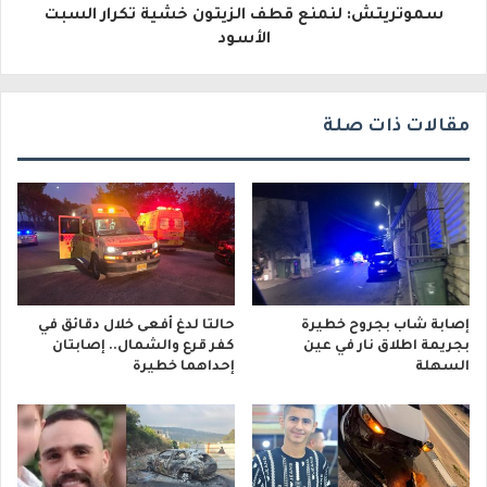
سموتريتش: لنمنع قطف الزيتون خشية تكرار السبت
ن
الأسود
ي
مقالات ذات صلة
إصابة شاب بجروح خطيرة
حالتا لدغ أفعى خلال دقائق في
بجريمة اطلاق نار في عين
كفر قرع والشمال.. إصابتان
السهلة
إحداهما خطيرة