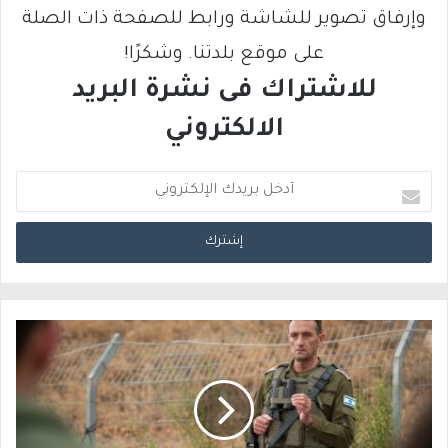
وإرفاق تصوير للشاشة ورابط للصفحة ذات الصلة
على موقع بلدتنا. وشكرًا!
للاشتراك فى نشرة البريد
الالكتروني
أ
د
خ
ل
ب
ر
ي
د