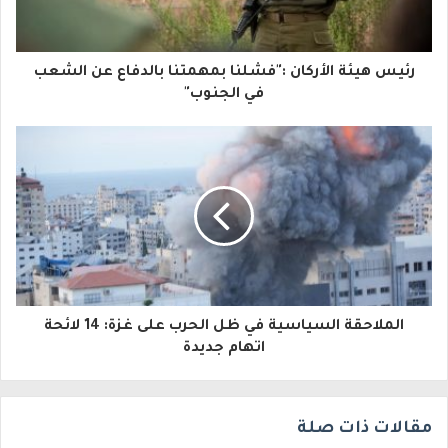
ك
ا
رئيس هيئة الأركان :"فشلنا بمهمتنا بالدفاع عن الشعب
ل
في الجنوب"
إ
ل
ك
ت
ر
و
الملاحقة السياسية في ظل الحرب على غزة: 14 لائحة
ن
اتهام جديدة
ي
مقالات ذات صلة