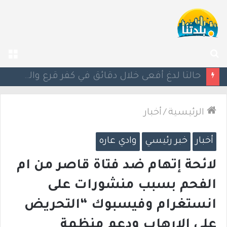
بحث
الق
عن
مصرع الفتى محمد جمعة القرناوي (17 عامًا) في حادث سير مروّع في عرعرة النقب
الرئيسية
/
أخبار
أخبار
خبر رئيسي
وادي عاره
لائحة إتهام ضد فتاة قاصر من ام
الفحم بسبب منشورات على
انستغرام وفيسبوك “التحريض
على الإرهاب ودعم منظمة