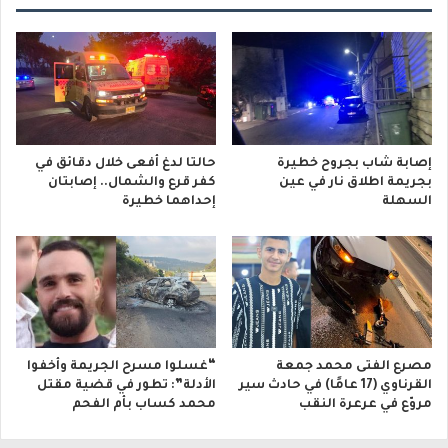
إصابة شاب بجروح خطيرة
حالتا لدغ أفعى خلال دقائق في
بجريمة اطلاق نار في عين
كفر قرع والشمال.. إصابتان
السهلة
إحداهما خطيرة
مصرع الفتى محمد جمعة
“غسلوا مسرح الجريمة وأخفوا
القرناوي (17 عامًا) في حادث سير
الأدلة”: تطور في قضية مقتل
مروّع في عرعرة النقب
محمد كساب بأم الفحم