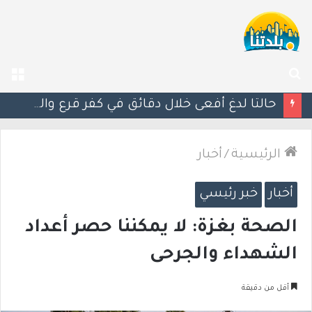
بحث
الق
عن
مصرع الفتى محمد جمعة القرناوي (17 عامًا) في حادث سير مروّع في عرعرة النقب
الرئيسية
/
أخبار
أخبار
خبر رئيسي
الصحة بغزة: لا يمكننا حصر أعداد
الشهداء والجرحى
أقل من دقيقة