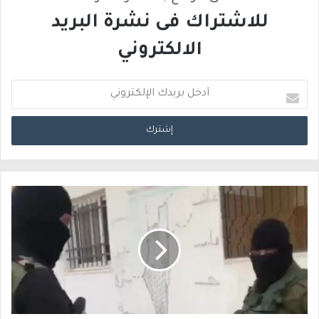
للاشتراك فى نشرة البريد
الالكتروني
أ
د
خ
ل
ب
ر
ي
د
ك
ا