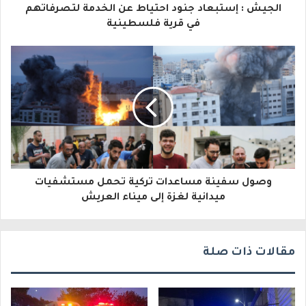
الجيش : إستبعاد جنود احتياط عن الخدمة لتصرفاتهم
ل
في قرية فلسطينية
إ
ل
ك
ت
ر
و
وصول سفينة مساعدات تركية تحمل مستشفيات
ن
ميدانية لغزة إلى ميناء العريش
ي
مقالات ذات صلة