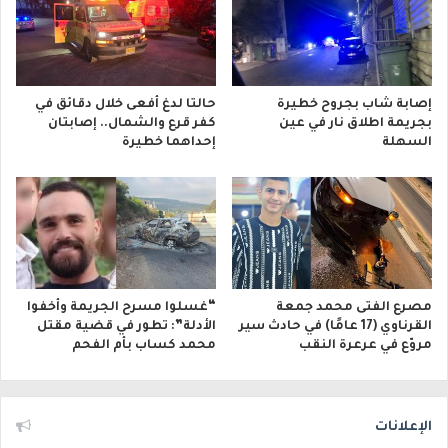
إصابة شاب بجروح خطيرة
حالتا لدغ أفعى خلال دقائق في
بجريمة اطلاق نار في عين
كفر قرع والشمال.. إصابتان
السهلة
إحداهما خطيرة
مصرع الفتى محمد جمعة
“غسلوا مسرح الجريمة وأخفوا
القرناوي (17 عامًا) في حادث سير
الأدلة”: تطور في قضية مقتل
مروّع في عرعرة النقب
محمد كساب بأم الفحم
الإعلانات