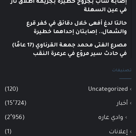
إصابة شاب بجروح خطيرة بجريمة اطلاق نار
في عين السهلة
حالتا لدغ أفعى خلال دقائق في كفر قرع
والشمال.. إصابتان إحداهما خطيرة
مصرع الفتى محمد جمعة القرناوي (17 عامًا)
في حادث سير مروّع في عرعرة النقب
تصنيفات
(120)
Uncategorized
أخبار
(15٬724)
وادي عاره
(2٬956)
إعلانات
(1)