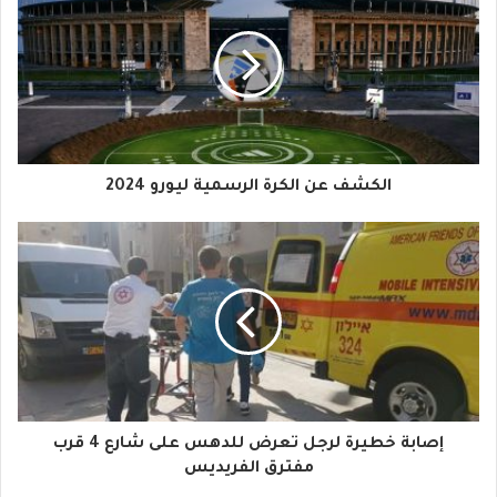
ر
ي
د
ك
ا
الكشف عن الكرة الرسمية ليورو 2024
ل
إ
ل
ك
ت
ر
و
إصابة خطيرة لرجل تعرض للدهس على شارع 4 قرب
مفترق الفريديس
ن