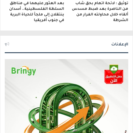
توثيق : لائحة اتهام بحق شاب
بعد العثور عليهما في مناطق
من الناصرة بعد ضبط مسدس
السلطة الفلسطينية.. أسدان
ألقاه خلال محاولته الفرار من
ينتقلان إلى ملجأ للحياة البرية
الشرطة
في جنوب أفريقيا
الإعلانات