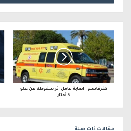
خ
ل
ب
ر
ي
د
ك
ا
ل
كفرقاسم : اصابة عامل اثر سقوطه عن علو
إ
5 أمتار
ل
ك
ت
مقالات ذات صلة