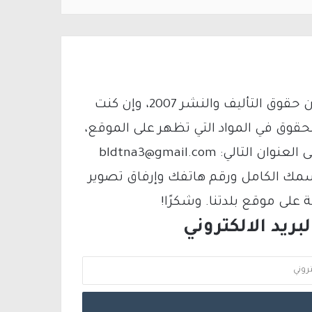
يتم الاستخدام المواد وفقًا للمادة 27 أ من قانون حقوق التأليف والنشر 2007، وإن كنت
لحقوق في المواد التي تظهر على الموقع،
فيمكنك التواصل معنا عبر البريد الإلكتروني على العنوان التالي: bldtna3@gmail.com
سمك الكامل ورقم هاتفك وإرفاق تصوير
لى موقع بلدتنا. وشكرًا!
ريد الالكتروني