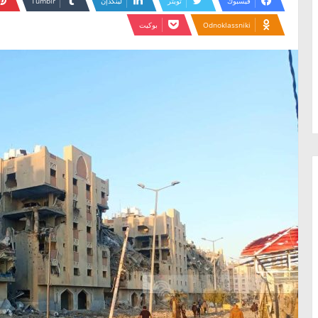
فيسبوك
تويتر
لينكدإن
Odnoklassniki
بوكيت