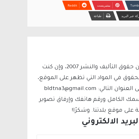
بينتيريست
ة عبر البريد
طباعة
يتم الاستخدام المواد وفقًا للمادة 27 أ من قانون حقوق التأليف والنشر 2007، وإن كنت
لحقوق في المواد التي تظهر على الموقع،
فيمكنك التواصل معنا عبر البريد الإلكتروني على العنوان التالي: bldtna3@gmail.com
سمك الكامل ورقم هاتفك وإرفاق تصوير
لى موقع بلدتنا. وشكرًا!
ريد الالكتروني