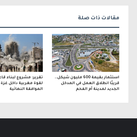
ك
ت
مقالات ذات صلة
ر
و
ن
ي
استثمار بقيمة 600 مليون شيكل..
تقرير: مشروع لبناء قا
قريبًا انطلاق العمل في المدخل
لقوة مغربية داخل غزة ب
الجديد لمدينة أم الفحم
الموافقة النهائية