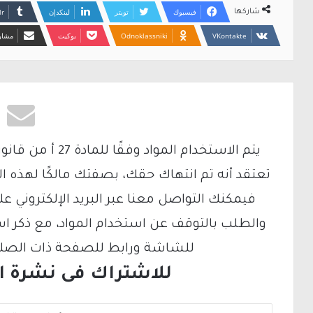
فيسبوك
تويتر
لينكدإن
شاركها
Odnoklassniki
بوكيت
مشارك
تعتقد أنه تم انتهاك حقك، بصفتك مالكًا لهذه ا
والطلب بالتوقف عن استخدام المواد، مع ذكر ا
للشاشة ورابط للصفحة ذات الصلة ع
للاشتراك فى نشرة الب