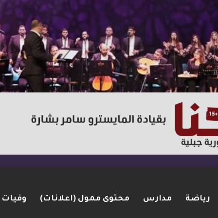
رياضة
مدارس
محتوى ممول (اعلانات)
وفيات
ت مضيق هرمز.. والاتفاق قد يُنجز قريبًا