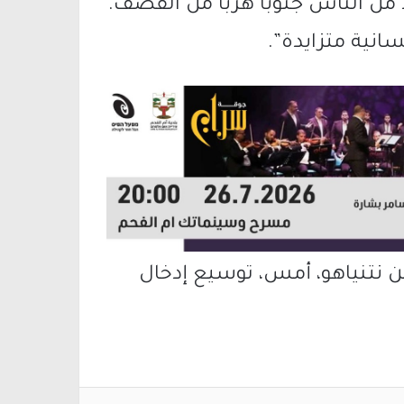
 من الناس جنوبا هربا من القصف.
سانية متزايدة”.
ن نتنياهو، أمس، توسيع إدخال