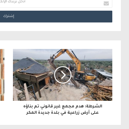
أ
د
خ
ل
ب
ر
ي
د
ك
ا
ل
الشرطة: هدم مجمع غير قانوني تم بناؤه
إ
على أرض زراعية في بلدة جديدة المكر
ل